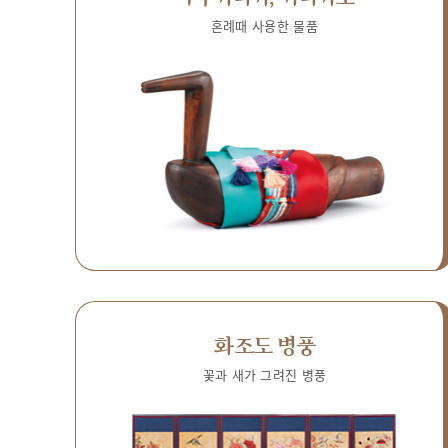
혼례때 사용한 물품
화조도 병풍
꽃과 새가 그려진 병풍