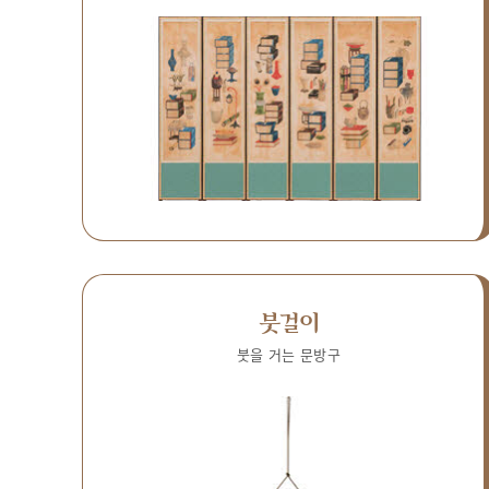
붓걸이
붓을 거는 문방구