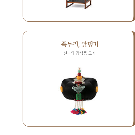
족두리, 앞댕기
신부의 장식용 모자