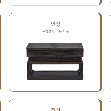
연상
문방류를 두는 가구
접선