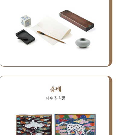
흉배
자수 장식물