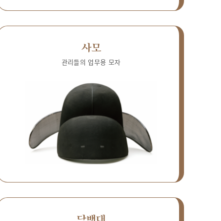
사모
관리들의 업무용 모자
담뱃대