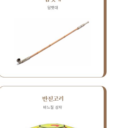
담뱃대
반짇고리
바느질 상자