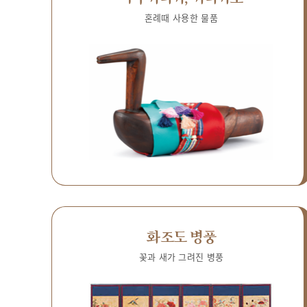
혼례때 사용한 물품
화조도 병풍
꽃과 새가 그려진 병풍