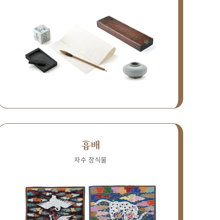
흉배
자수 장식물