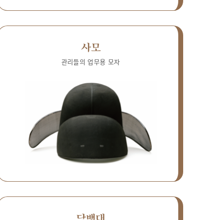
사모
관리들의 업무용 모자
담뱃대