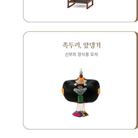
족두리, 앞댕기
신부의 장식용 모자