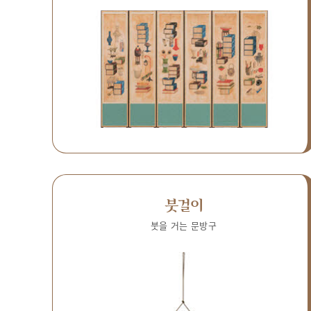
붓걸이
붓을 거는 문방구