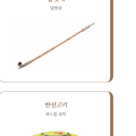
담뱃대
반짇고리
바느질 상자