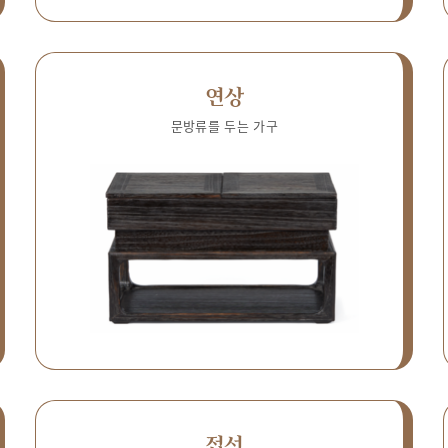
연상
문방류를 두는 가구
접선