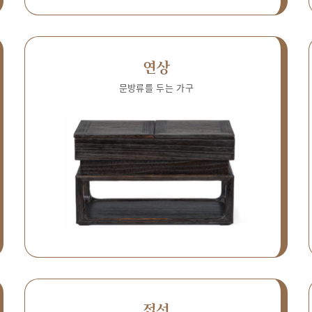
연상
문방류를 두는 가구
접선