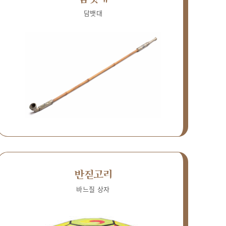
담뱃대
반짇고리
바느질 상자