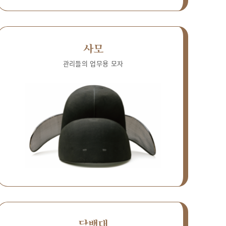
사모
관리들의 업무용 모자
담뱃대