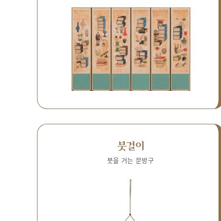
붓걸이
붓을 거는 문방구