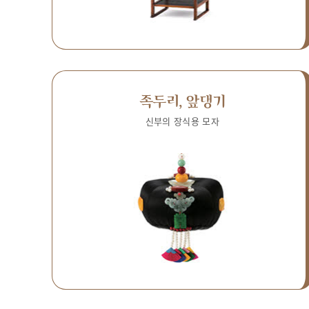
족두리, 앞댕기
신부의 장식용 모자