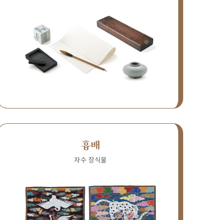
흉배
자수 장식물