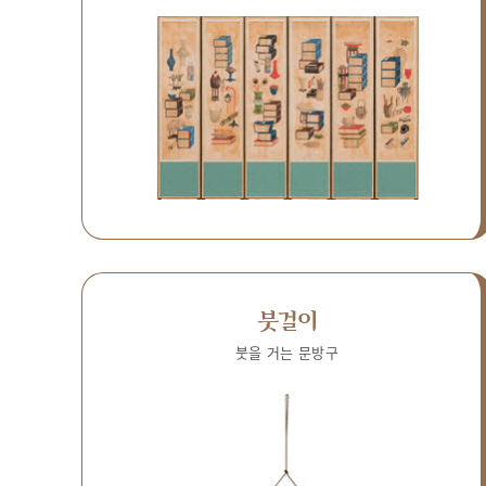
붓걸이
붓을 거는 문방구