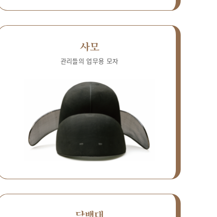
사모
관리들의 업무용 모자
담뱃대