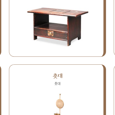
촛대
촛대