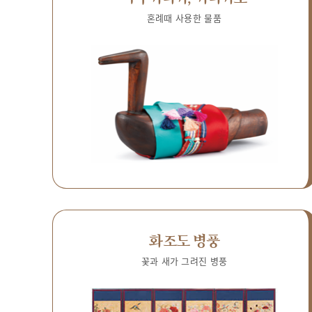
혼례때 사용한 물품
화조도 병풍
꽃과 새가 그려진 병풍