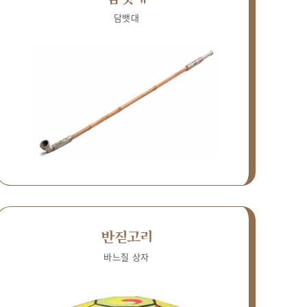
담뱃대
반짇고리
바느질 상자