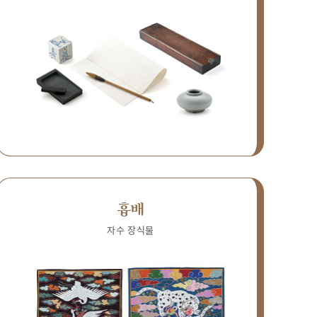
흉배
자수 장식물