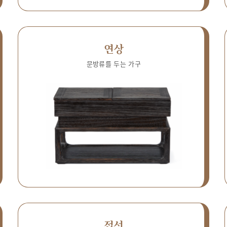
연상
문방류를 두는 가구
접선