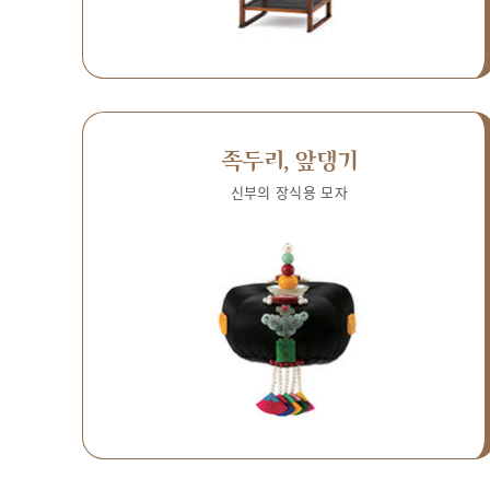
족두리, 앞댕기
신부의 장식용 모자