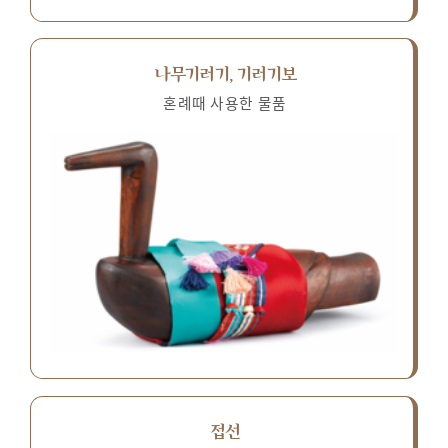
나무기러기, 기러기보
혼례때 사용한 물품
접선