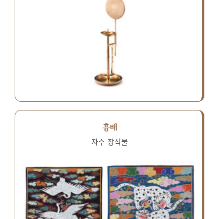
흉배
자수 장식물