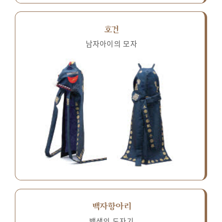
호건
남자아이의 모자
백자항아리
백색의 도자기