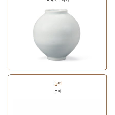
돌띠
돌띠