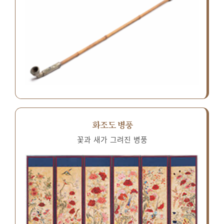
화조도 병풍
꽃과 새가 그려진 병풍