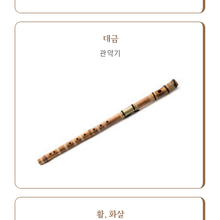
대금
관악기
활, 화살