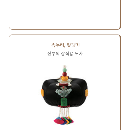
족두리, 앞댕기
신부의 장식용 모자