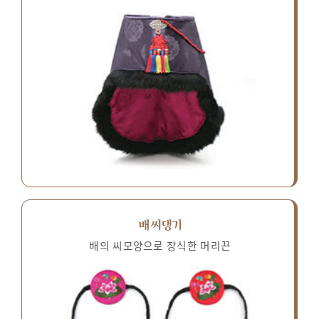
배씨댕기
배의 씨모양으로 장식한 머리끈