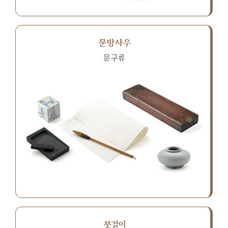
문방사우
문구류
붓걸이