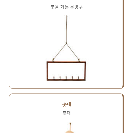
붓을 거는 문방구
촛대
촛대