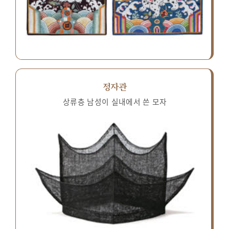
정자관
상류층 남성이 실내에서 쓴 모자