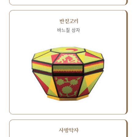
반짇고리
바느질 상자
사방탁자