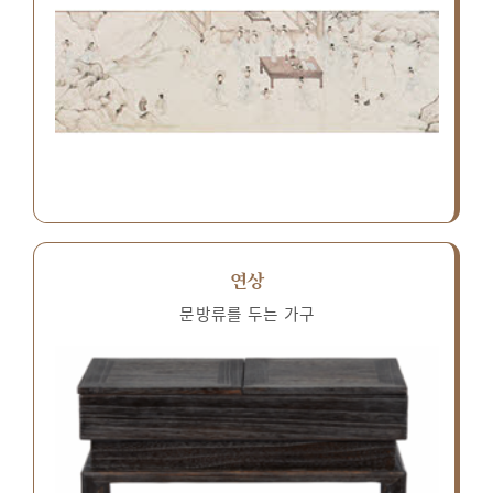
연상
문방류를 두는 가구