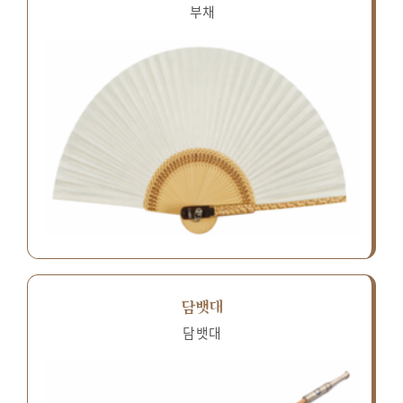
부채
담뱃대
담뱃대