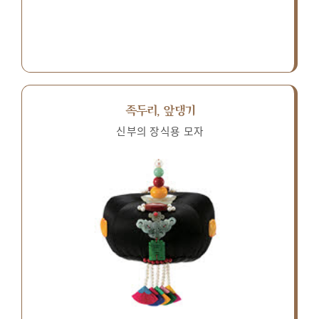
족두리, 앞댕기
신부의 장식용 모자