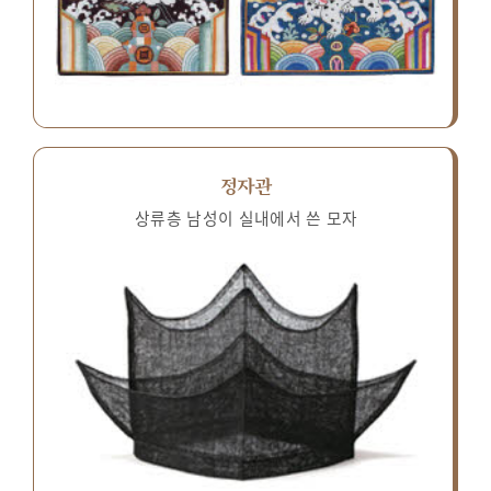
정자관
상류층 남성이 실내에서 쓴 모자