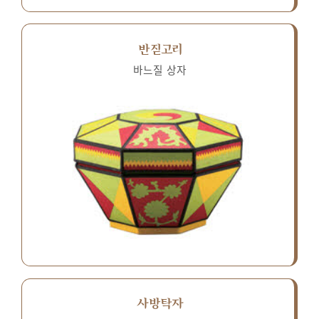
반짇고리
바느질 상자
사방탁자