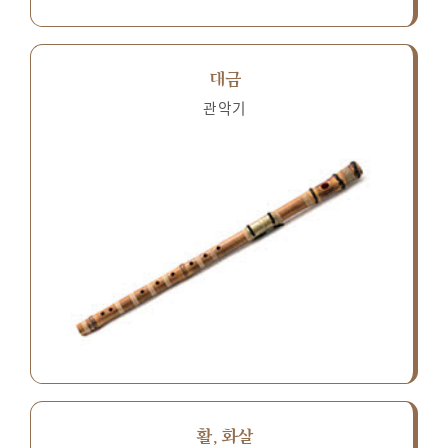
대금
관악기
활, 화살