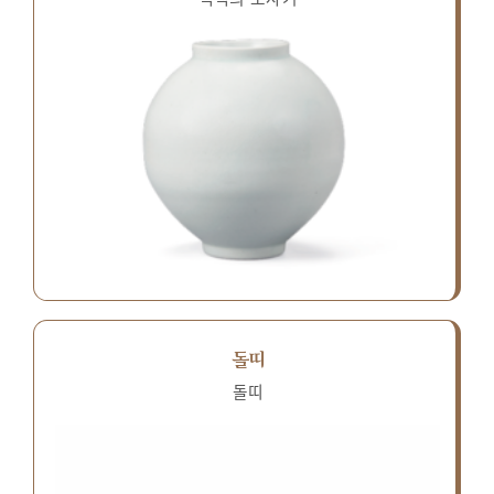
돌띠
돌띠