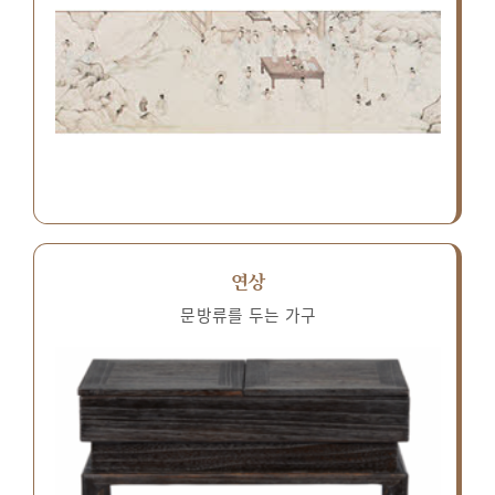
연상
문방류를 두는 가구