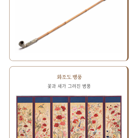
화조도 병풍
꽃과 새가 그려진 병풍