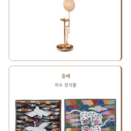
흉배
자수 장식물