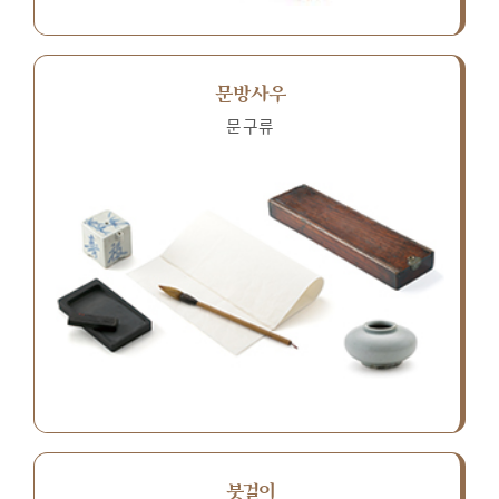
문방사우
문구류
붓걸이