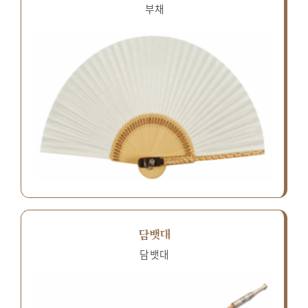
부채
담뱃대
담뱃대