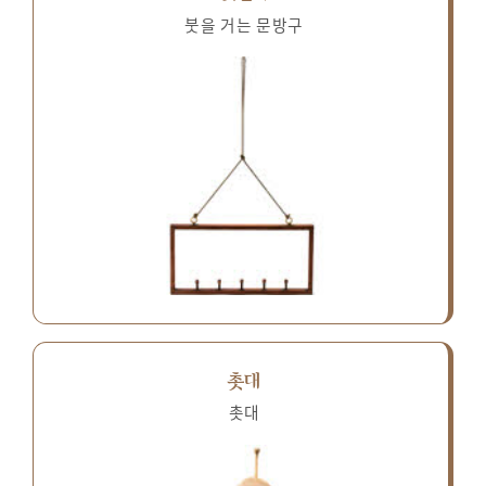
붓을 거는 문방구
촛대
촛대