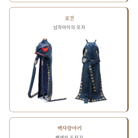
호건
남자아이의 모자
백자항아리
백색의 도자기