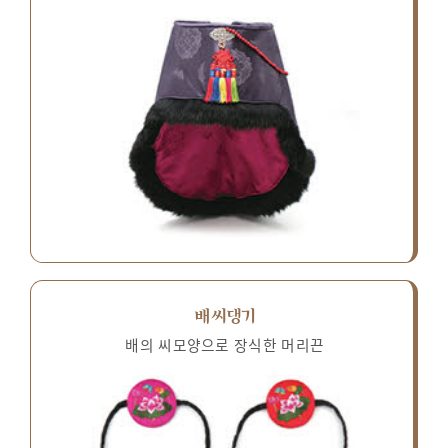
배씨댕기
배의 씨모양으로 장식한 머리끈