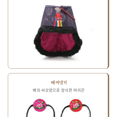
배씨댕기
배의 씨모양으로 장식한 머리끈