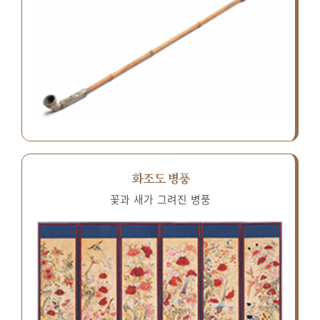
화조도 병풍
꽃과 새가 그려진 병풍