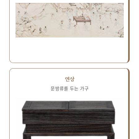
연상
문방류를 두는 가구