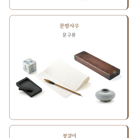
문방사우
문구류
붓걸이