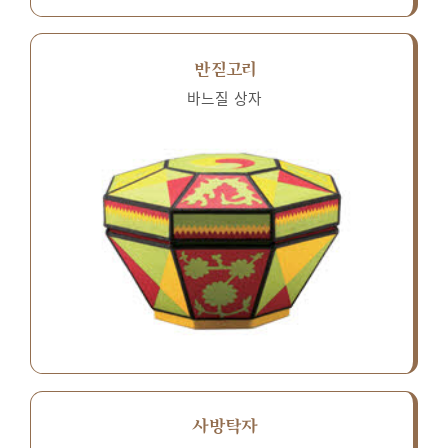
반짇고리
바느질 상자
사방탁자