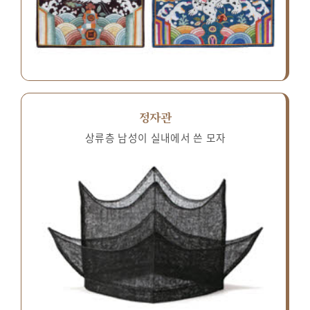
정자관
상류층 남성이 실내에서 쓴 모자