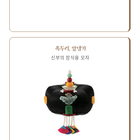
족두리, 앞댕기
신부의 장식용 모자