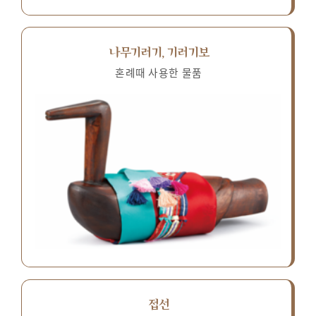
나무기러기, 기러기보
혼례때 사용한 물품
접선