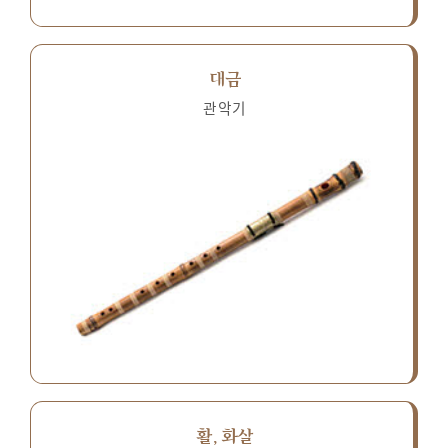
대금
관악기
활, 화살