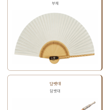
부채
담뱃대
담뱃대