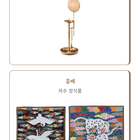
흉배
자수 장식물