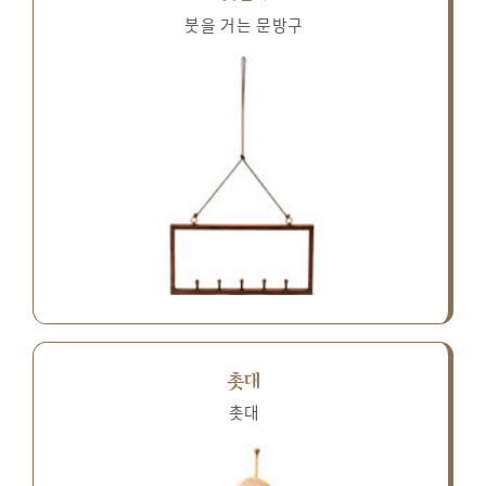
붓을 거는 문방구
촛대
촛대