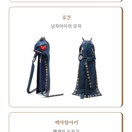
호건
남자아이의 모자
백자항아리
백색의 도자기