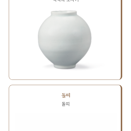
돌띠
돌띠