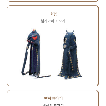
호건
남자아이의 모자
백자항아리
백색의 도자기