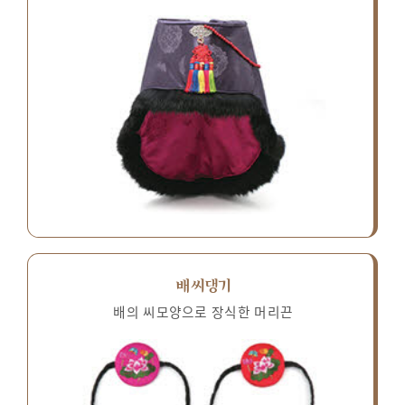
배씨댕기
배의 씨모양으로 장식한 머리끈