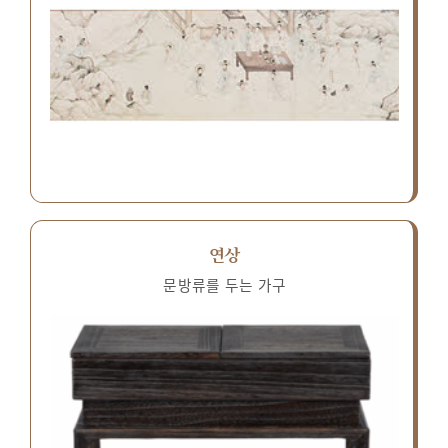
연상
문방류를 두는 가구