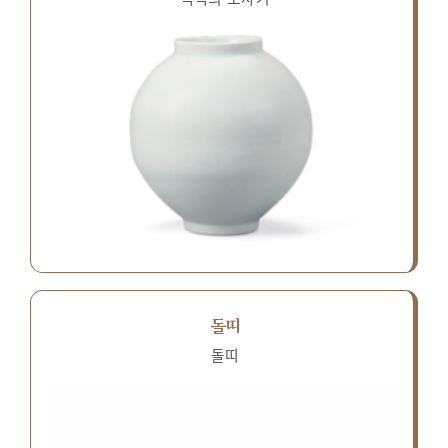
돌띠
돌띠