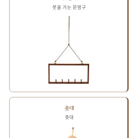
붓을 거는 문방구
촛대
촛대