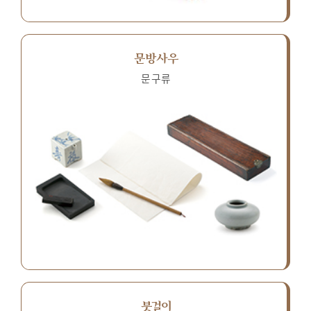
문방사우
문구류
붓걸이