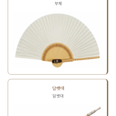
부채
담뱃대
담뱃대