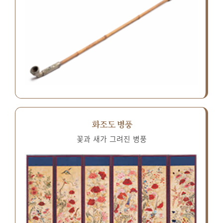
화조도 병풍
꽃과 새가 그려진 병풍