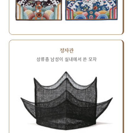
정자관
상류층 남성이 실내에서 쓴 모자