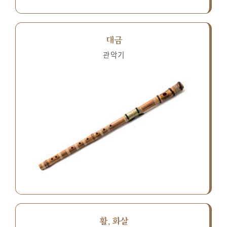
대금
관악기
활, 화살