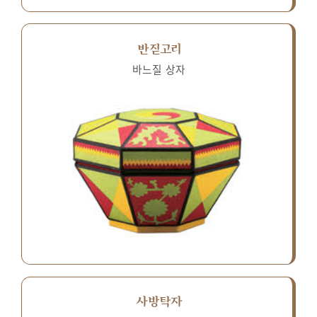
반짇고리
바느질 상자
사방탁자