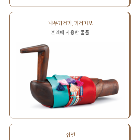
나무기러기, 기러기보
혼례때 사용한 물품
접선