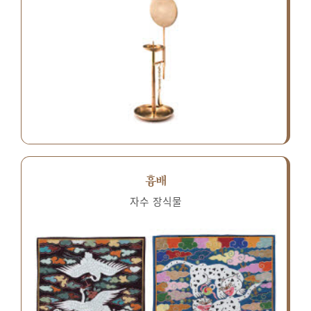
흉배
자수 장식물