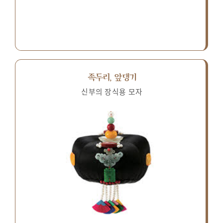
족두리, 앞댕기
신부의 장식용 모자