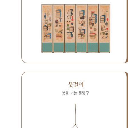
붓걸이
붓을 거는 문방구