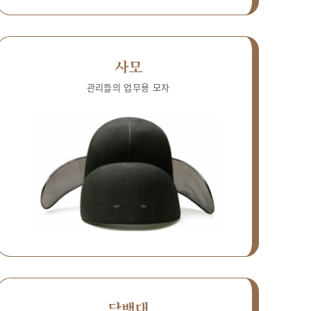
사모
관리들의 업무용 모자
담뱃대