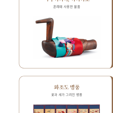
혼례때 사용한 물품
화조도 병풍
꽃과 새가 그려진 병풍