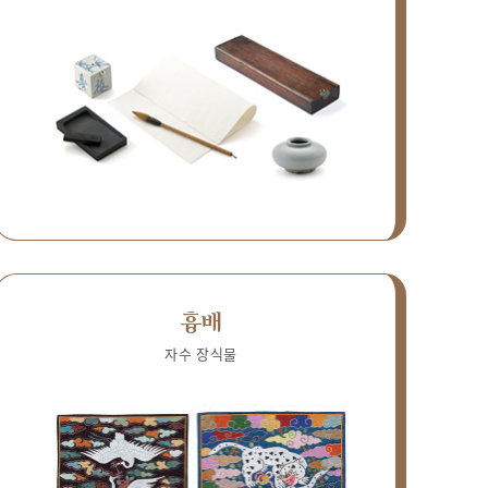
흉배
자수 장식물