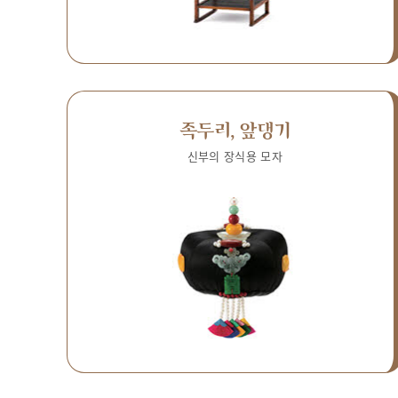
족두리, 앞댕기
신부의 장식용 모자