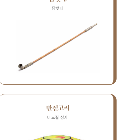
담뱃대
반짇고리
바느질 상자