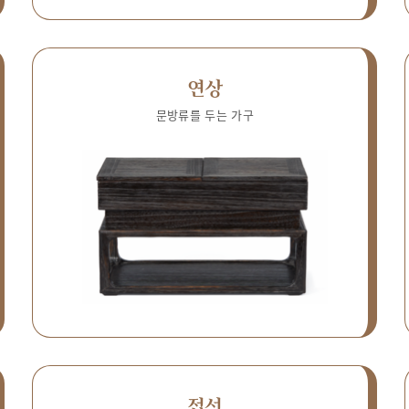
연상
문방류를 두는 가구
접선