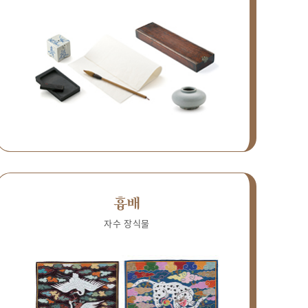
흉배
자수 장식물