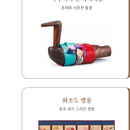
혼례때 사용한 물품
화조도 병풍
꽃과 새가 그려진 병풍