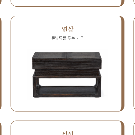
연상
문방류를 두는 가구
접선