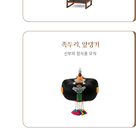
족두리, 앞댕기
신부의 장식용 모자