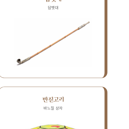
담뱃대
반짇고리
바느질 상자