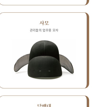
사모
관리들의 업무용 모자
담뱃대