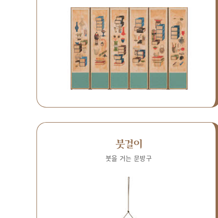
붓걸이
붓을 거는 문방구