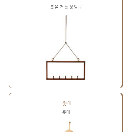
붓을 거는 문방구
촛대
촛대