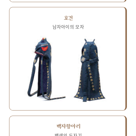
호건
남자아이의 모자
백자항아리
백색의 도자기