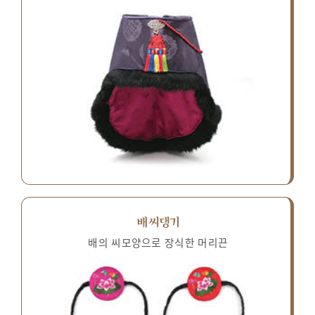
배씨댕기
배의 씨모양으로 장식한 머리끈