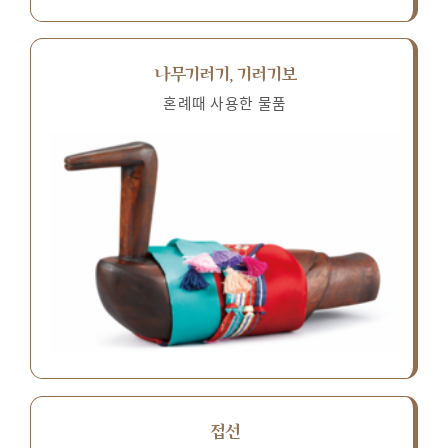
나무기러기, 기러기보
혼례때 사용한 물품
접선