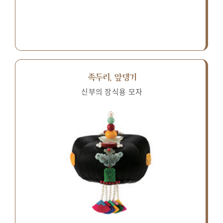
족두리, 앞댕기
신부의 장식용 모자