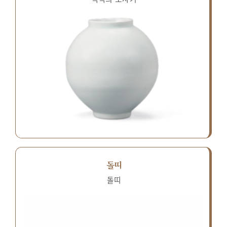
돌띠
돌띠