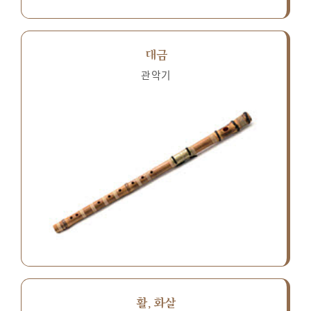
대금
관악기
활, 화살