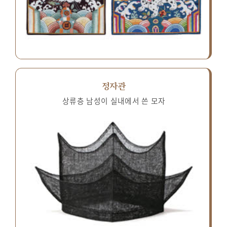
정자관
상류층 남성이 실내에서 쓴 모자