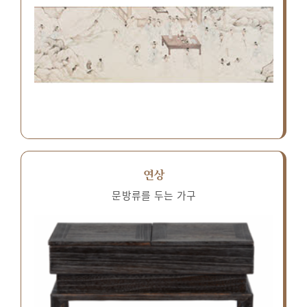
연상
문방류를 두는 가구