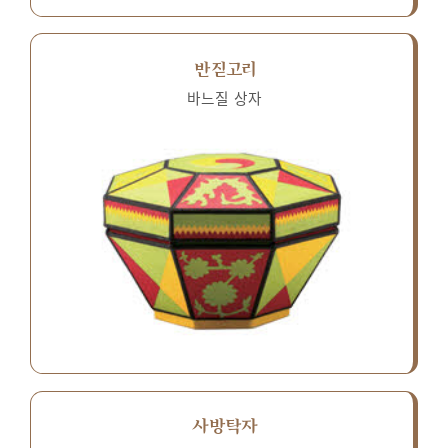
반짇고리
바느질 상자
사방탁자