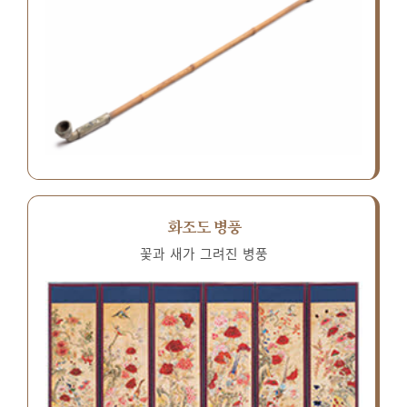
화조도 병풍
꽃과 새가 그려진 병풍