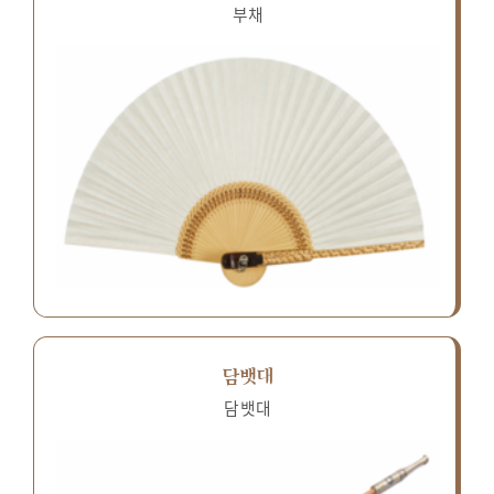
부채
담뱃대
담뱃대