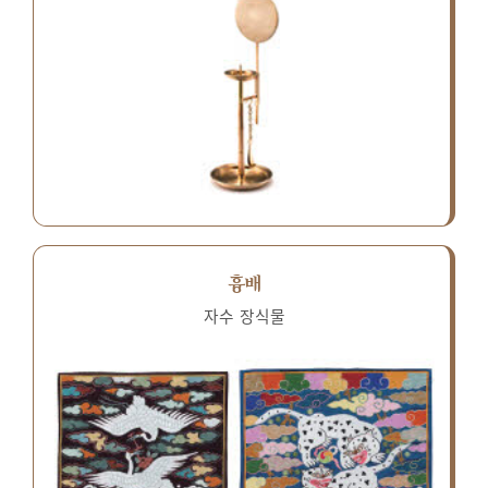
흉배
자수 장식물