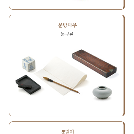
문방사우
문구류
붓걸이