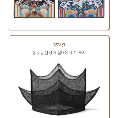
정자관
상류층 남성이 실내에서 쓴 모자