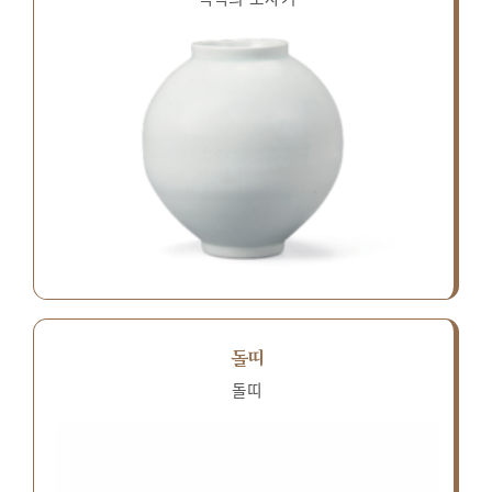
돌띠
돌띠