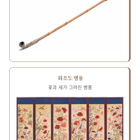
화조도 병풍
꽃과 새가 그려진 병풍