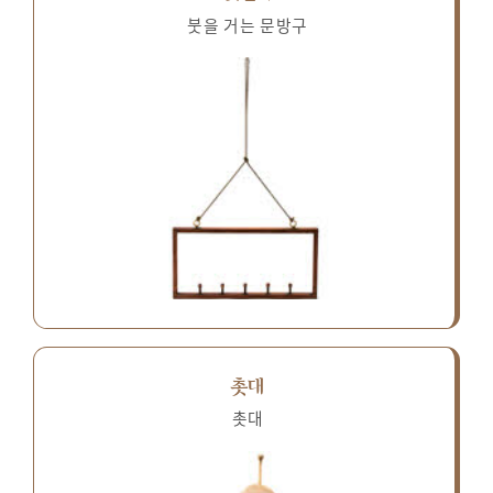
붓을 거는 문방구
촛대
촛대