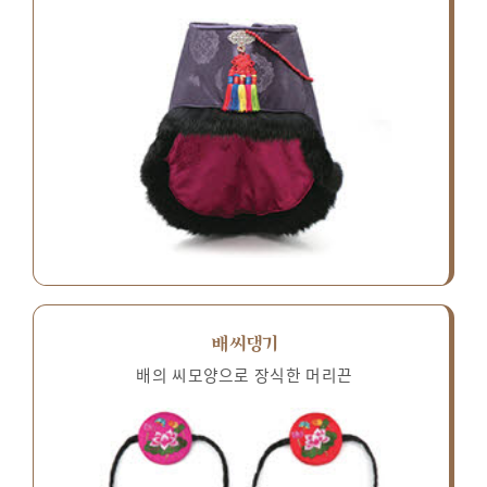
배씨댕기
배의 씨모양으로 장식한 머리끈