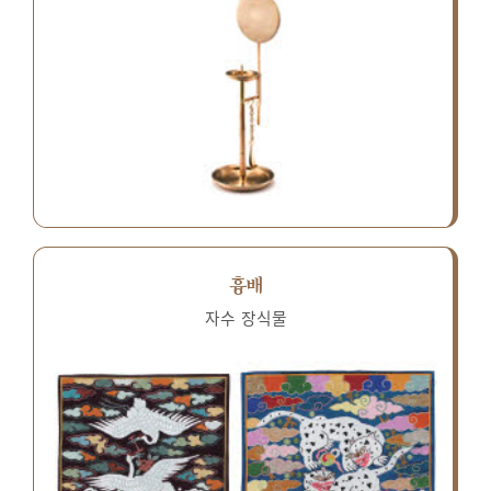
흉배
자수 장식물