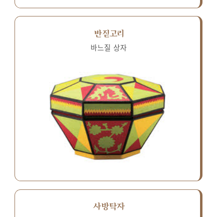
반짇고리
바느질 상자
사방탁자