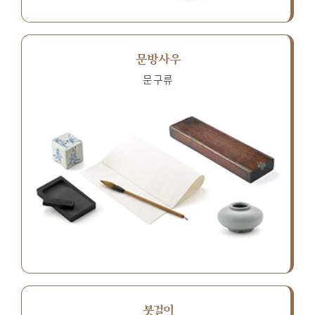
문방사우
문구류
붓걸이