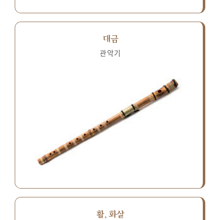
대금
관악기
활, 화살