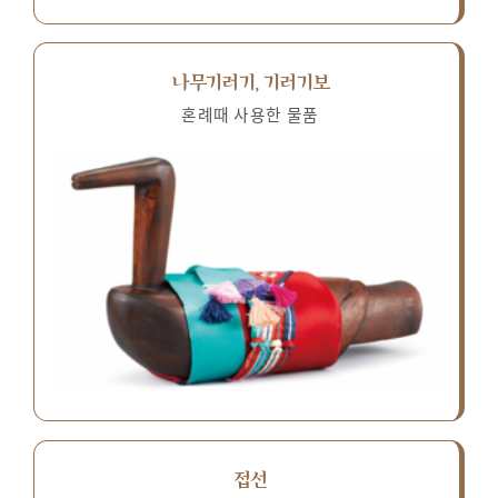
나무기러기, 기러기보
혼례때 사용한 물품
접선