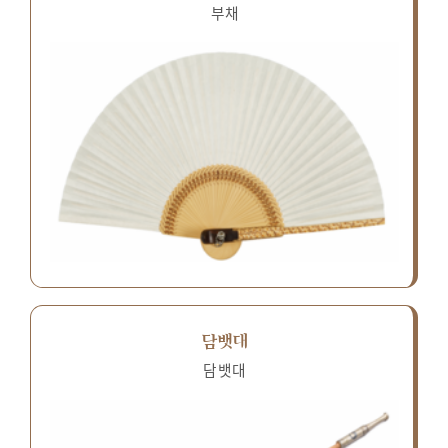
부채
담뱃대
담뱃대