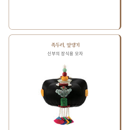
족두리, 앞댕기
신부의 장식용 모자