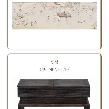
연상
문방류를 두는 가구