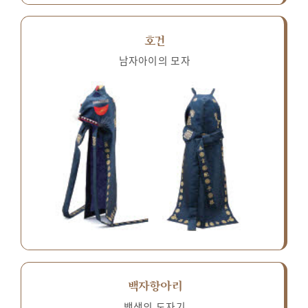
호건
남자아이의 모자
백자항아리
백색의 도자기