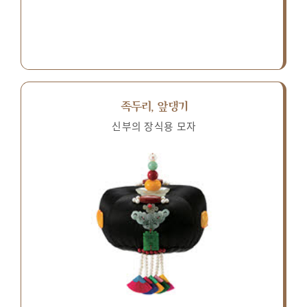
족두리, 앞댕기
신부의 장식용 모자