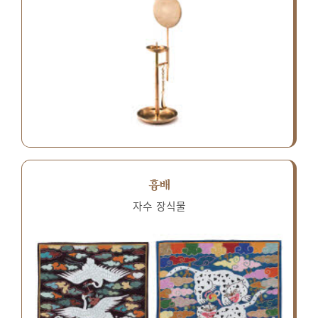
흉배
자수 장식물