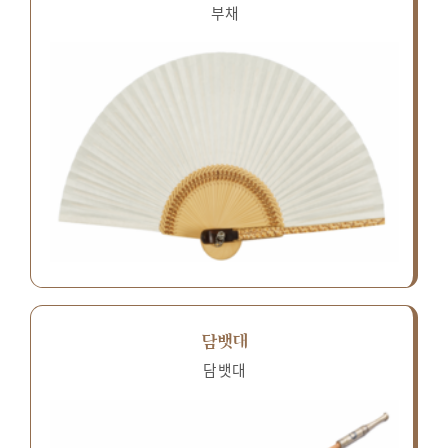
부채
담뱃대
담뱃대