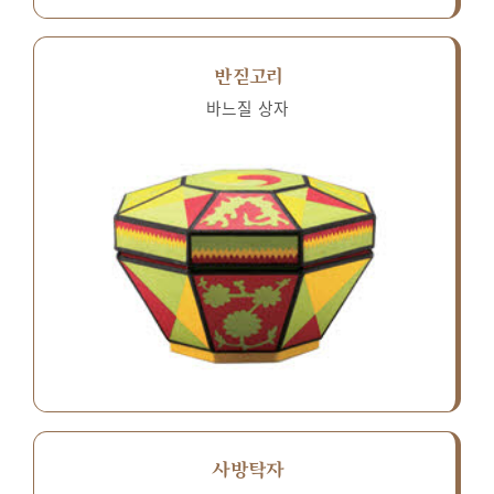
반짇고리
바느질 상자
사방탁자