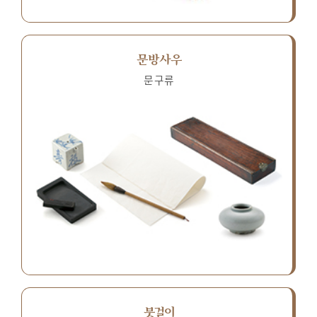
문방사우
문구류
붓걸이