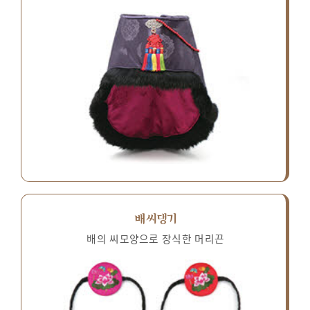
배씨댕기
배의 씨모양으로 장식한 머리끈