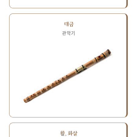
대금
관악기
활, 화살