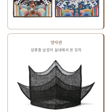
정자관
상류층 남성이 실내에서 쓴 모자