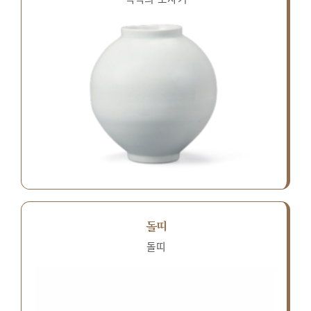
돌띠
돌띠