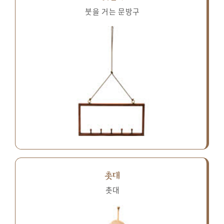
붓을 거는 문방구
촛대
촛대