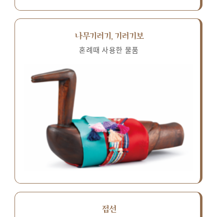
나무기러기, 기러기보
혼례때 사용한 물품
접선