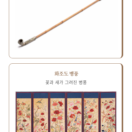
화조도 병풍
꽃과 새가 그려진 병풍