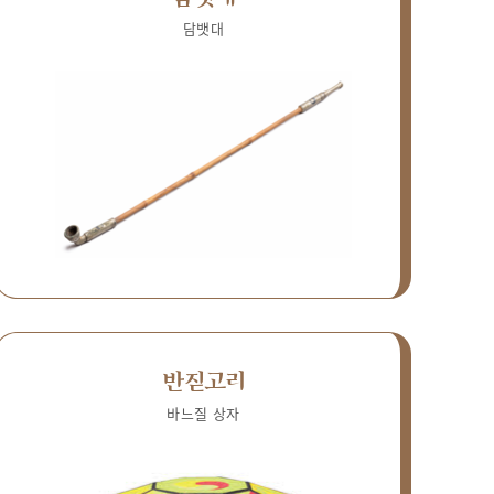
담뱃대
반짇고리
바느질 상자