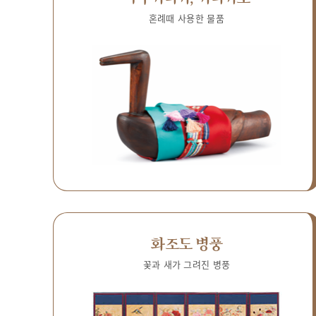
혼례때 사용한 물품
화조도 병풍
꽃과 새가 그려진 병풍