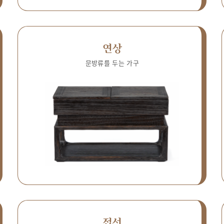
연상
문방류를 두는 가구
접선