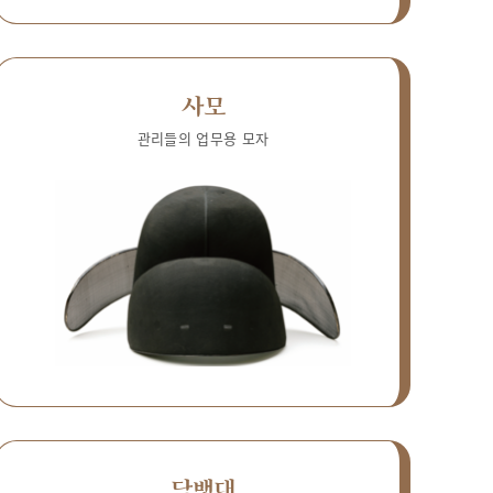
사모
관리들의 업무용 모자
담뱃대