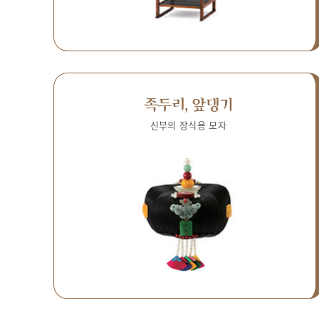
족두리, 앞댕기
신부의 장식용 모자