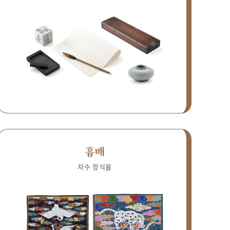
흉배
자수 장식물