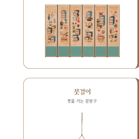
붓걸이
붓을 거는 문방구