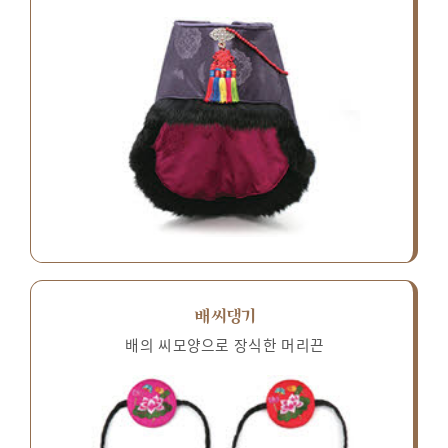
배씨댕기
배의 씨모양으로 장식한 머리끈