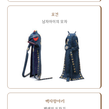
호건
남자아이의 모자
백자항아리
백색의 도자기