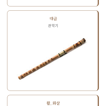
대금
관악기
활, 화살