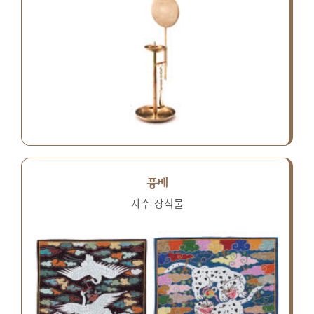
흉배
자수 장식물