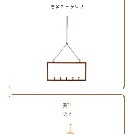
붓을 거는 문방구
촛대
촛대