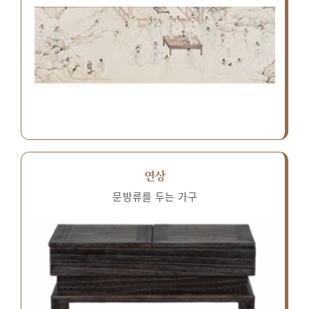
연상
문방류를 두는 가구