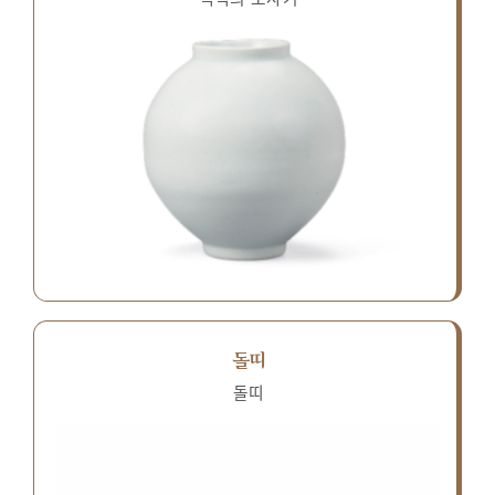
돌띠
돌띠