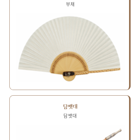
부채
담뱃대
담뱃대