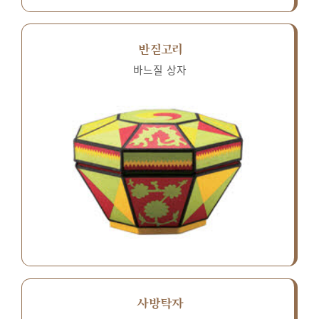
반짇고리
바느질 상자
사방탁자