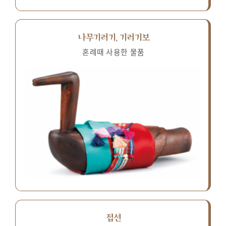
나무기러기, 기러기보
혼례때 사용한 물품
접선