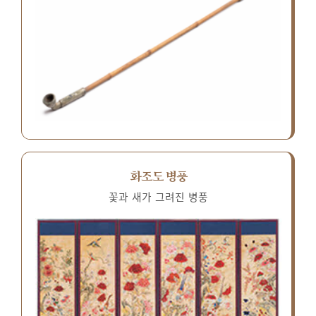
화조도 병풍
꽃과 새가 그려진 병풍