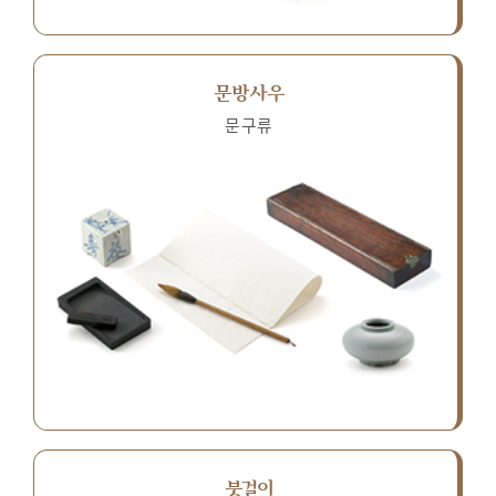
문방사우
문구류
붓걸이