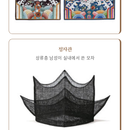
정자관
상류층 남성이 실내에서 쓴 모자