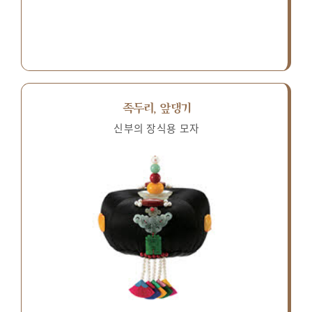
족두리, 앞댕기
신부의 장식용 모자