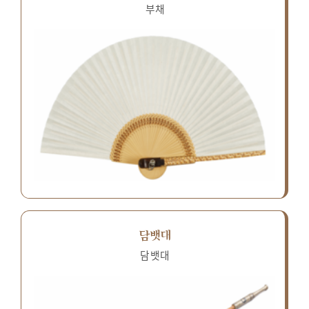
부채
담뱃대
담뱃대