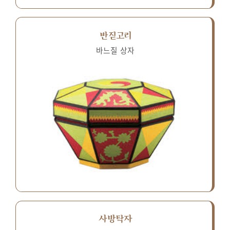
반짇고리
바느질 상자
사방탁자