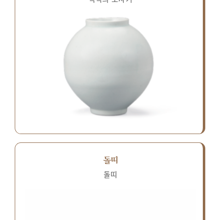
돌띠
돌띠