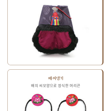
배씨댕기
배의 씨모양으로 장식한 머리끈