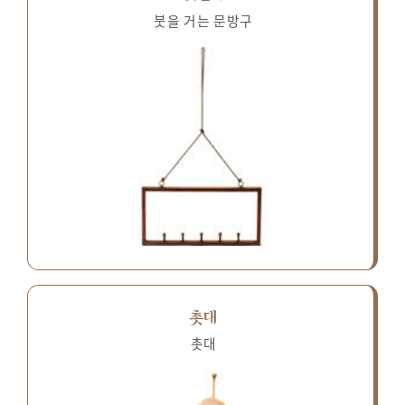
붓을 거는 문방구
촛대
촛대