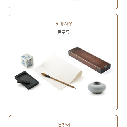
문방사우
문구류
붓걸이