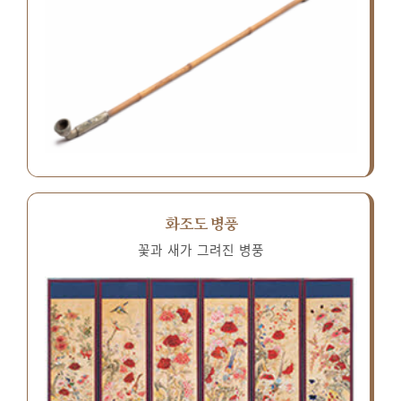
화조도 병풍
꽃과 새가 그려진 병풍