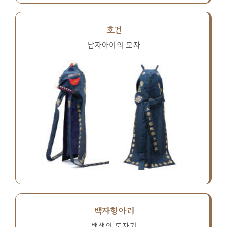
호건
남자아이의 모자
백자항아리
백색의 도자기