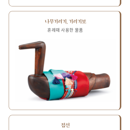
나무기러기, 기러기보
혼례때 사용한 물품
접선