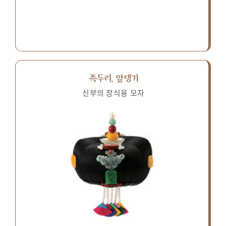
족두리, 앞댕기
신부의 장식용 모자