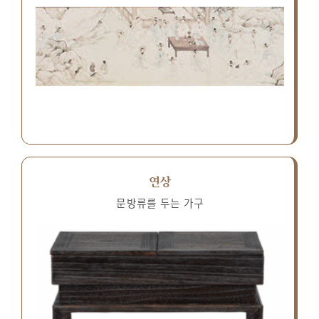
연상
문방류를 두는 가구