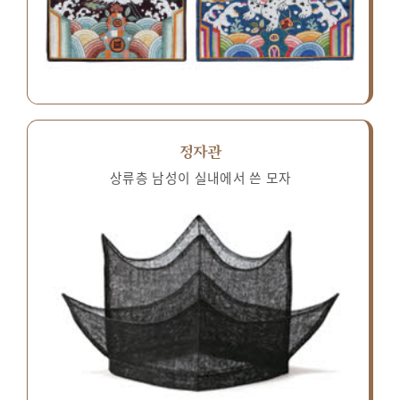
정자관
상류층 남성이 실내에서 쓴 모자