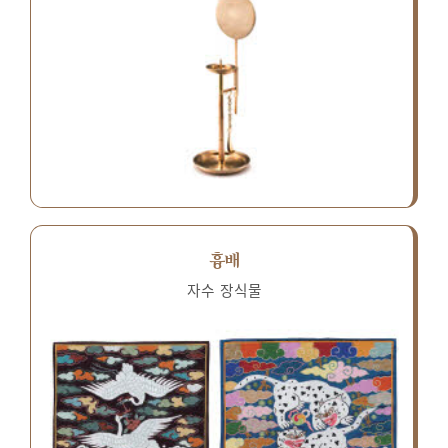
흉배
자수 장식물