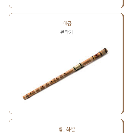
대금
관악기
활, 화살