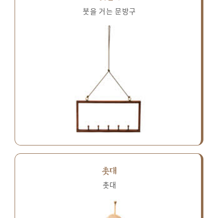
붓을 거는 문방구
촛대
촛대