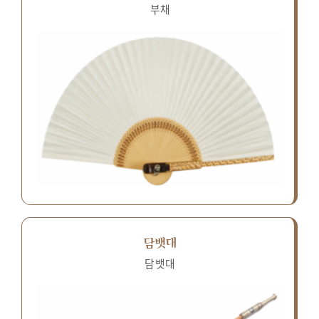
부채
담뱃대
담뱃대