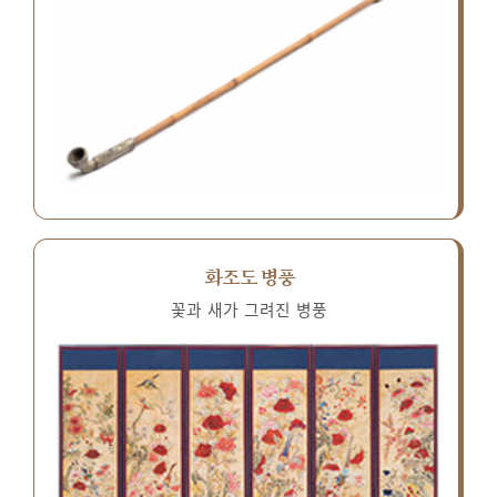
화조도 병풍
꽃과 새가 그려진 병풍