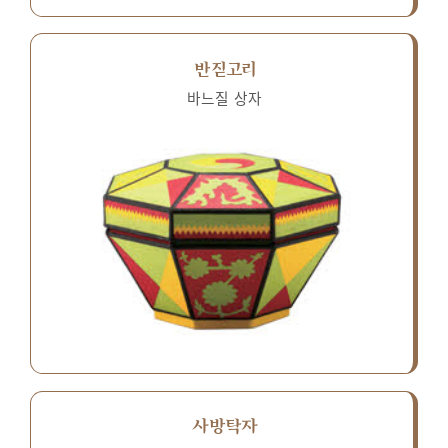
반짇고리
바느질 상자
사방탁자