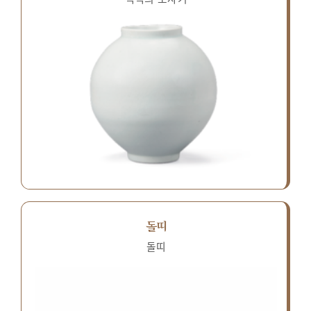
돌띠
돌띠