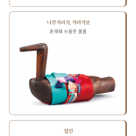
나무기러기, 기러기보
혼례때 사용한 물품
접선