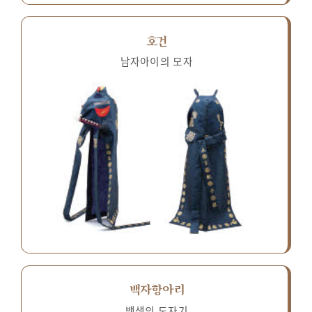
호건
남자아이의 모자
백자항아리
백색의 도자기