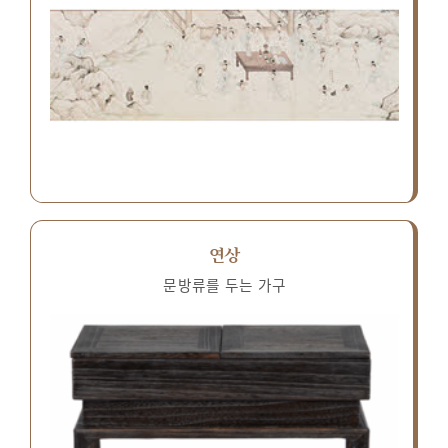
연상
문방류를 두는 가구