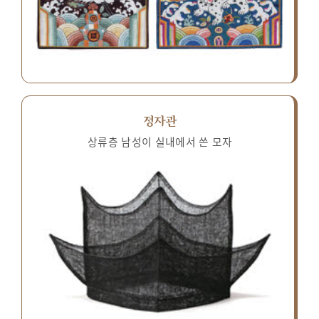
정자관
상류층 남성이 실내에서 쓴 모자