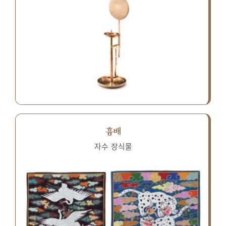
흉배
자수 장식물