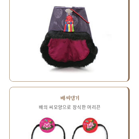
배씨댕기
배의 씨모양으로 장식한 머리끈