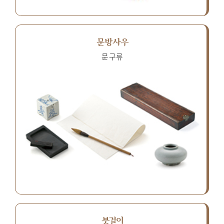
문방사우
문구류
붓걸이