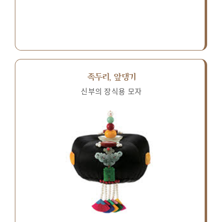
족두리, 앞댕기
신부의 장식용 모자