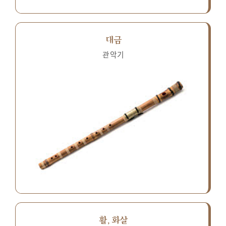
대금
관악기
활, 화살