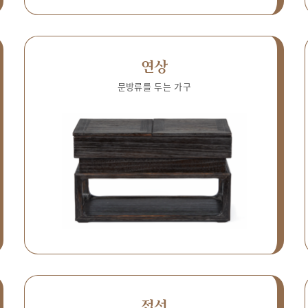
연상
문방류를 두는 가구
접선