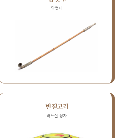
담뱃대
반짇고리
바느질 상자