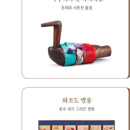
혼례때 사용한 물품
화조도 병풍
꽃과 새가 그려진 병풍