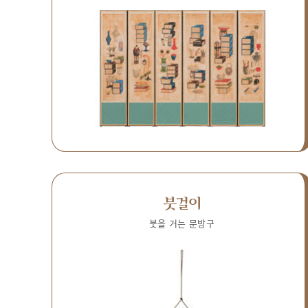
붓걸이
붓을 거는 문방구