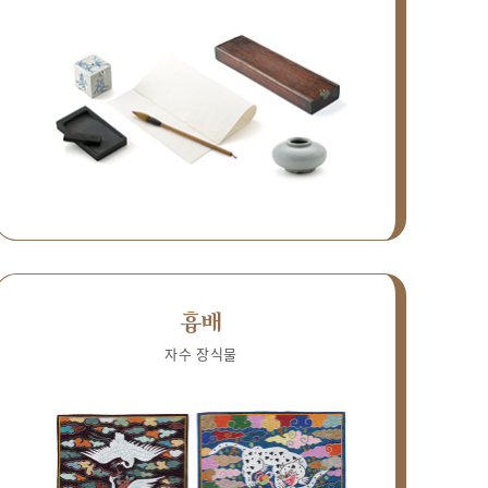
흉배
자수 장식물