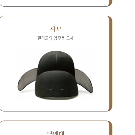
사모
관리들의 업무용 모자
담뱃대