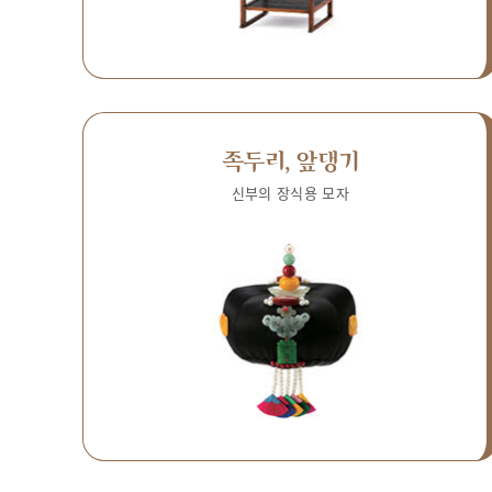
족두리, 앞댕기
신부의 장식용 모자