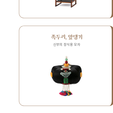
족두리, 앞댕기
신부의 장식용 모자