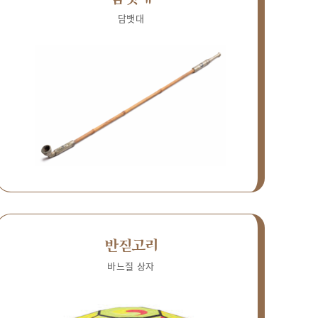
담뱃대
반짇고리
바느질 상자