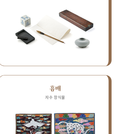
흉배
자수 장식물