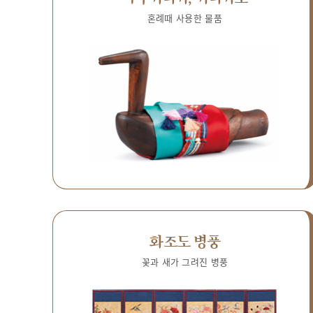
혼례때 사용한 물품
화조도 병풍
꽃과 새가 그려진 병풍