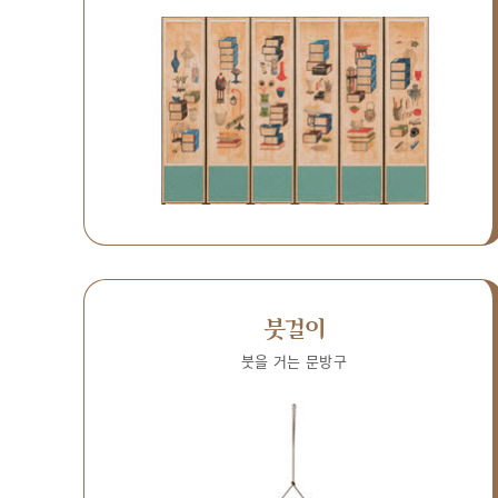
붓걸이
붓을 거는 문방구