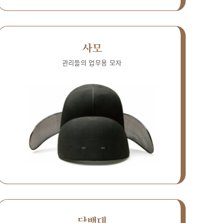
사모
관리들의 업무용 모자
담뱃대