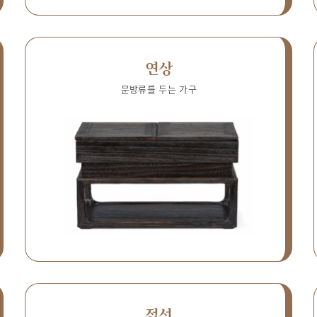
연상
문방류를 두는 가구
접선