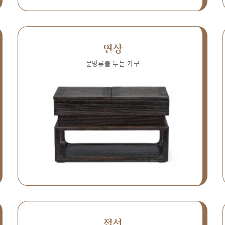
연상
문방류를 두는 가구
접선