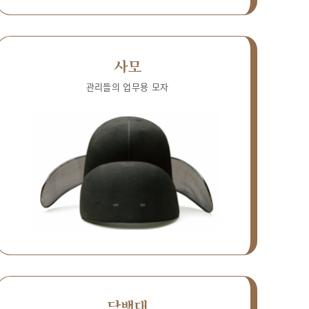
사모
관리들의 업무용 모자
담뱃대