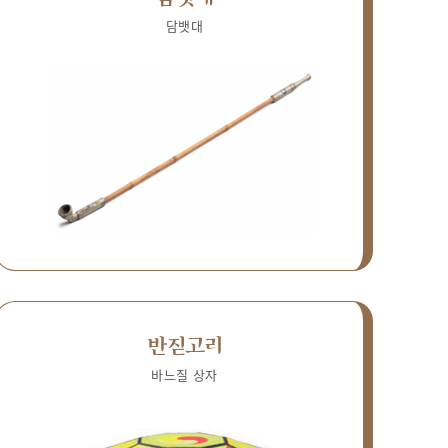
담뱃대
반짇고리
바느질 상자