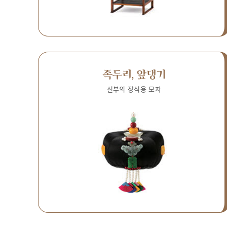
족두리, 앞댕기
신부의 장식용 모자