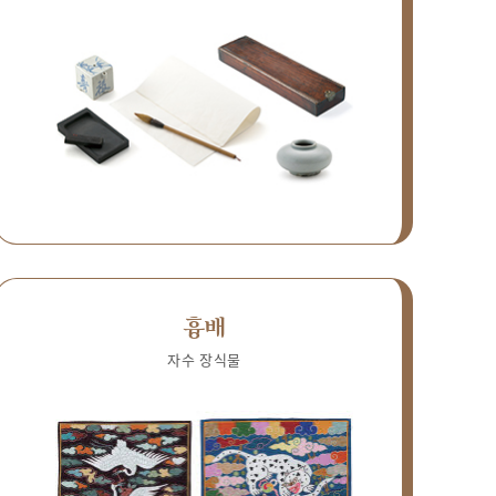
흉배
자수 장식물