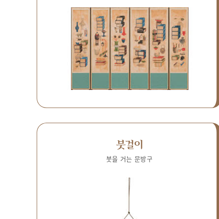
붓걸이
붓을 거는 문방구