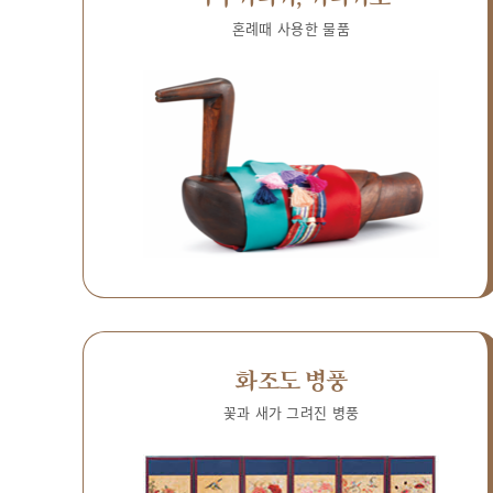
혼례때 사용한 물품
화조도 병풍
꽃과 새가 그려진 병풍