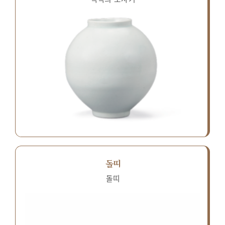
돌띠
돌띠