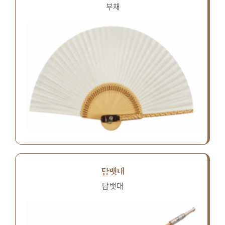
부채
담뱃대
담뱃대