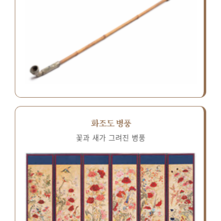
화조도 병풍
꽃과 새가 그려진 병풍