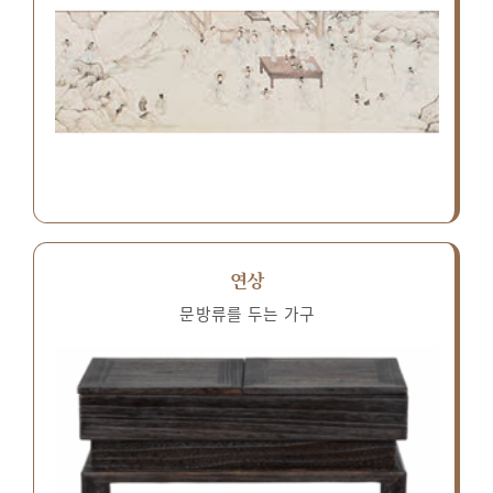
연상
문방류를 두는 가구