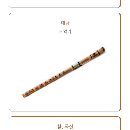
대금
관악기
활, 화살