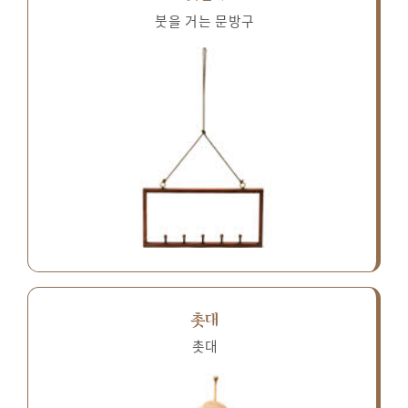
붓을 거는 문방구
촛대
촛대