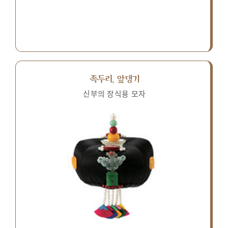
족두리, 앞댕기
신부의 장식용 모자