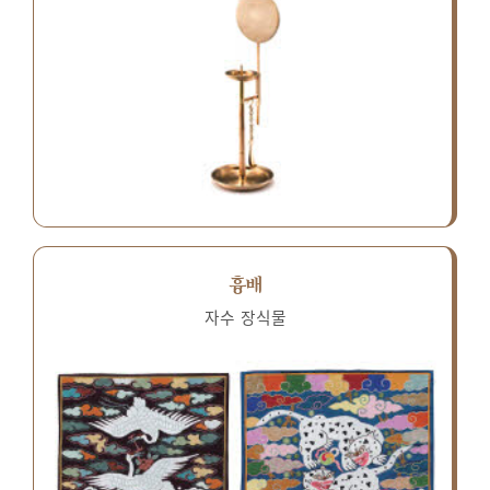
흉배
자수 장식물