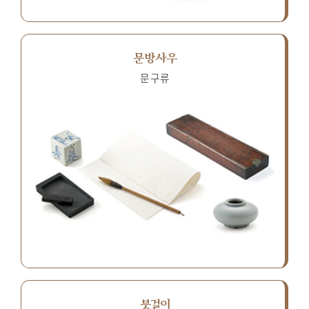
문방사우
문구류
붓걸이