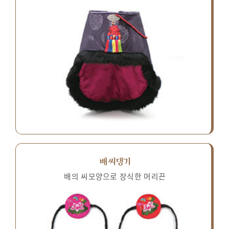
배씨댕기
배의 씨모양으로 장식한 머리끈