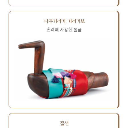
나무기러기, 기러기보
혼례때 사용한 물품
접선