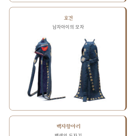
호건
남자아이의 모자
백자항아리
백색의 도자기