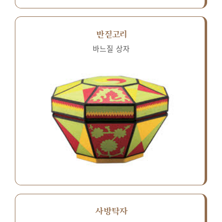
반짇고리
바느질 상자
사방탁자