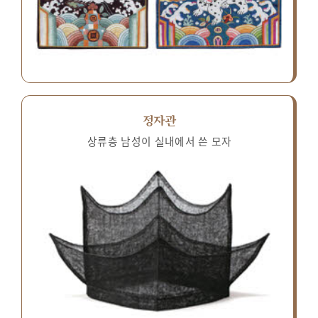
정자관
상류층 남성이 실내에서 쓴 모자