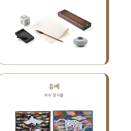
흉배
자수 장식물