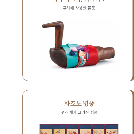
혼례때 사용한 물품
화조도 병풍
꽃과 새가 그려진 병풍