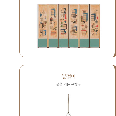
붓걸이
붓을 거는 문방구