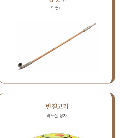
담뱃대
반짇고리
바느질 상자