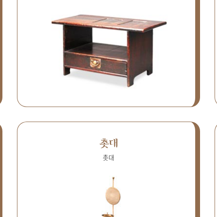
촛대
촛대