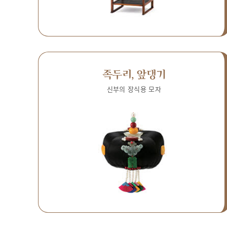
족두리, 앞댕기
신부의 장식용 모자