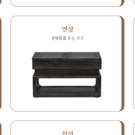
연상
문방류를 두는 가구
접선