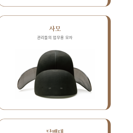
사모
관리들의 업무용 모자
담뱃대