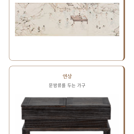
연상
문방류를 두는 가구