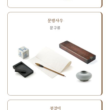
문방사우
문구류
붓걸이