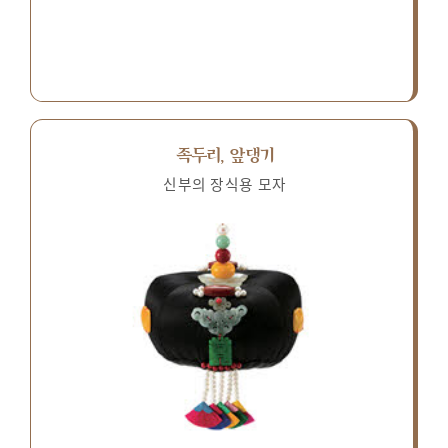
족두리, 앞댕기
신부의 장식용 모자