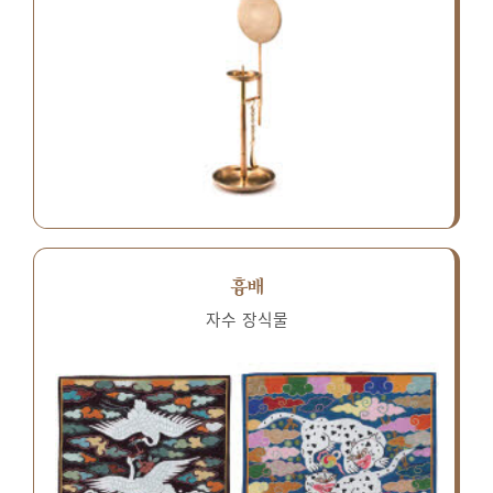
흉배
자수 장식물