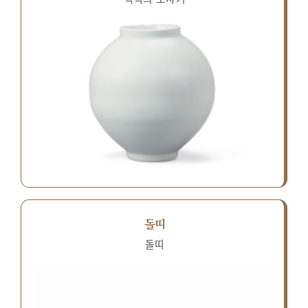
돌띠
돌띠