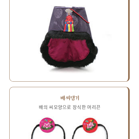
배씨댕기
배의 씨모양으로 장식한 머리끈