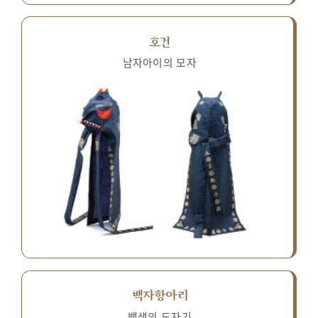
호건
남자아이의 모자
백자항아리
백색의 도자기