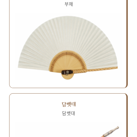
부채
담뱃대
담뱃대