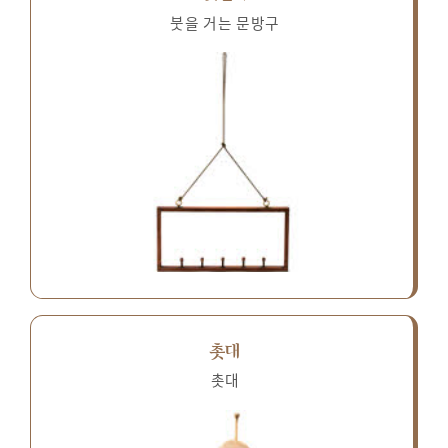
붓을 거는 문방구
촛대
촛대