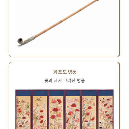
화조도 병풍
꽃과 새가 그려진 병풍