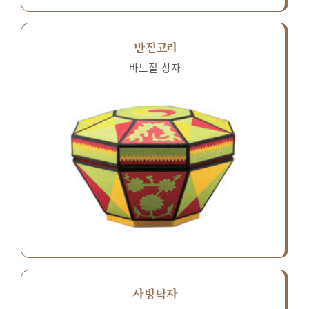
반짇고리
바느질 상자
사방탁자