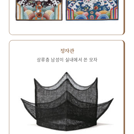
정자관
상류층 남성이 실내에서 쓴 모자