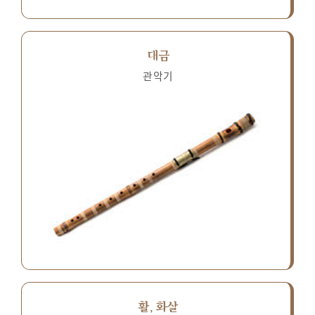
대금
관악기
활, 화살