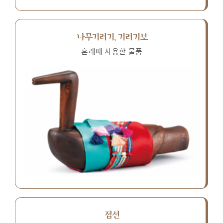
나무기러기, 기러기보
혼례때 사용한 물품
접선