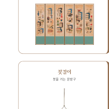
붓걸이
붓을 거는 문방구