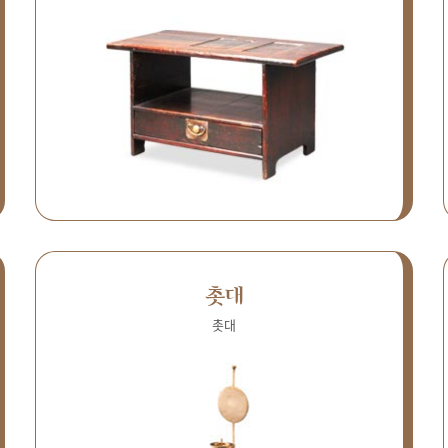
촛대
촛대