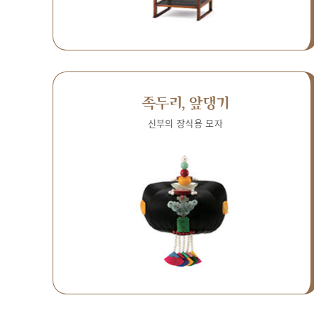
족두리, 앞댕기
신부의 장식용 모자