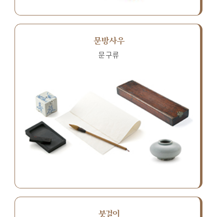
문방사우
문구류
붓걸이