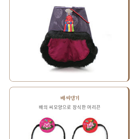
배씨댕기
배의 씨모양으로 장식한 머리끈