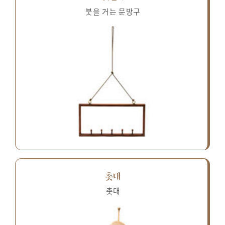
붓을 거는 문방구
촛대
촛대