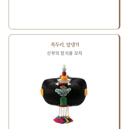
족두리, 앞댕기
신부의 장식용 모자