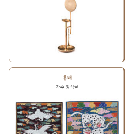
흉배
자수 장식물