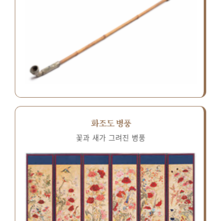
화조도 병풍
꽃과 새가 그려진 병풍