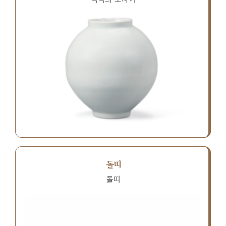
돌띠
돌띠