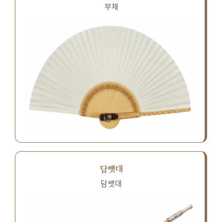
부채
담뱃대
담뱃대