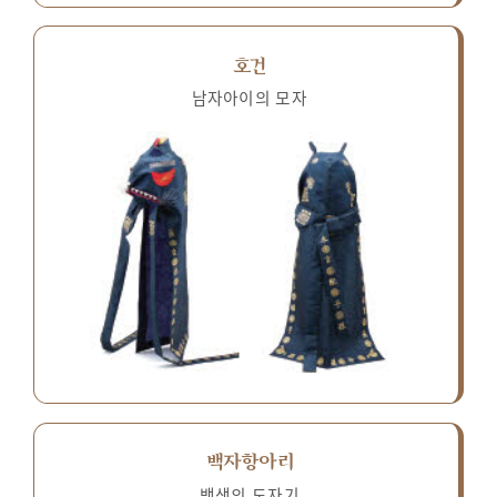
호건
남자아이의 모자
백자항아리
백색의 도자기