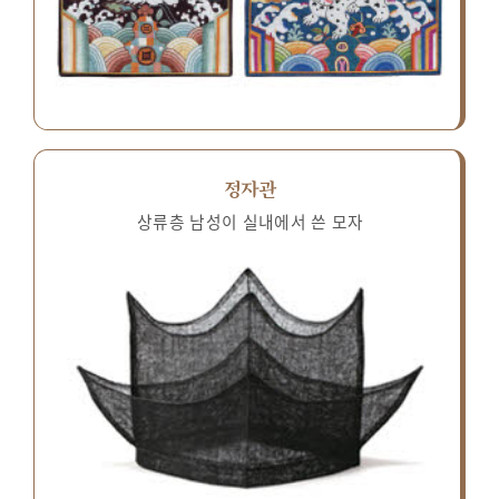
정자관
상류층 남성이 실내에서 쓴 모자