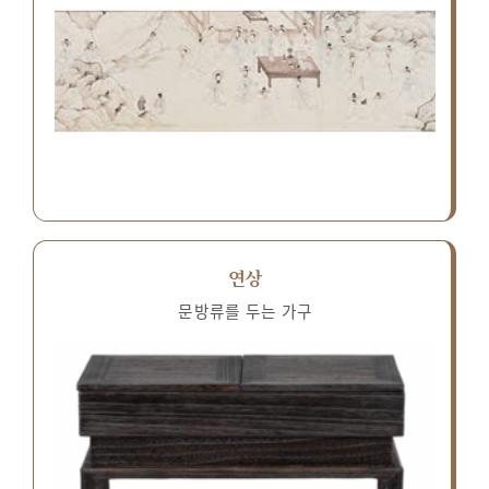
연상
문방류를 두는 가구