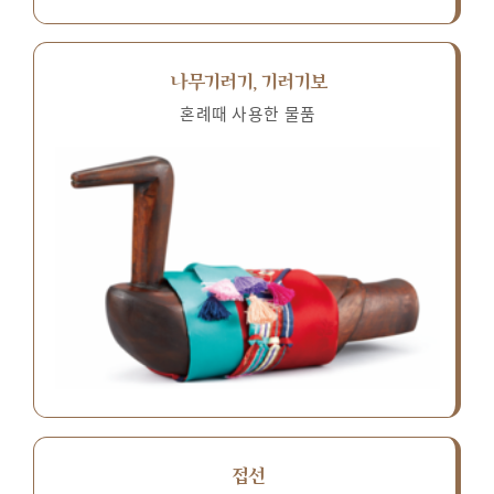
나무기러기, 기러기보
혼례때 사용한 물품
접선