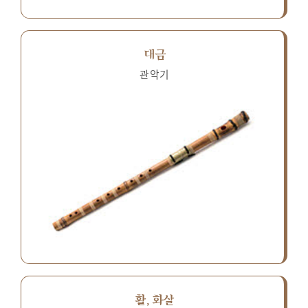
대금
관악기
활, 화살