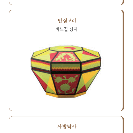
반짇고리
바느질 상자
사방탁자