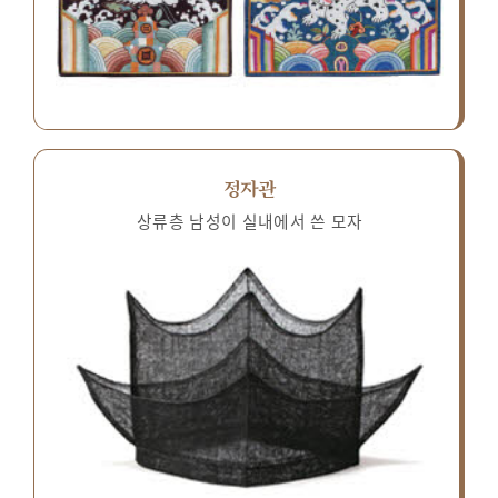
정자관
상류층 남성이 실내에서 쓴 모자