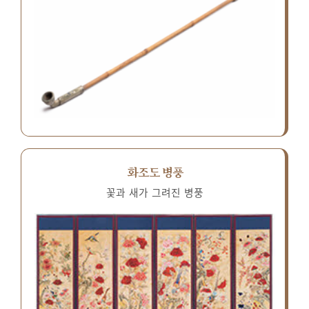
화조도 병풍
꽃과 새가 그려진 병풍