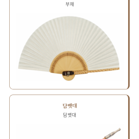
부채
담뱃대
담뱃대