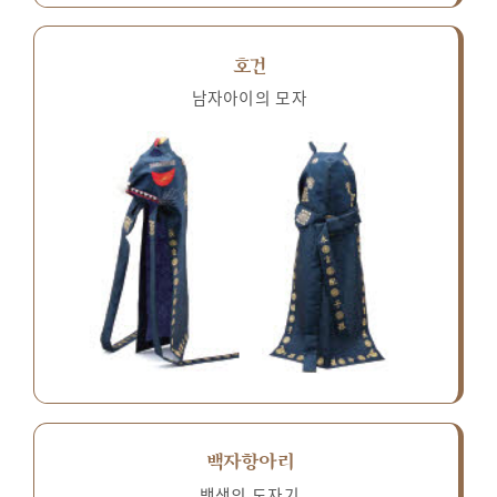
호건
남자아이의 모자
백자항아리
백색의 도자기