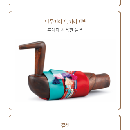
나무기러기, 기러기보
혼례때 사용한 물품
접선