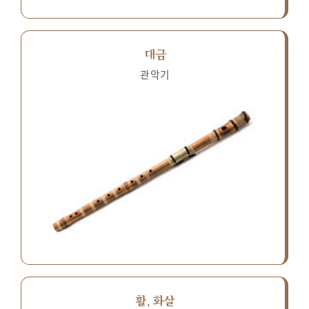
대금
관악기
활, 화살