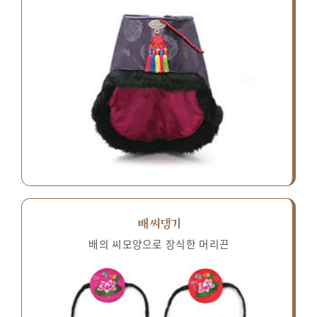
배씨댕기
배의 씨모양으로 장식한 머리끈