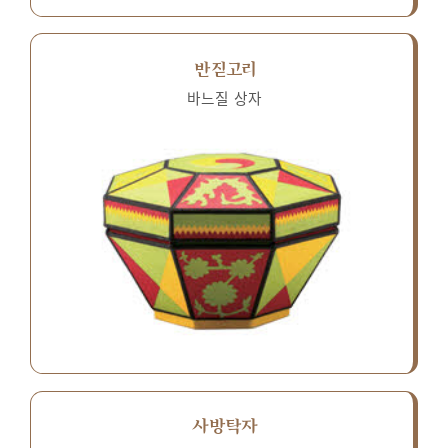
반짇고리
바느질 상자
사방탁자