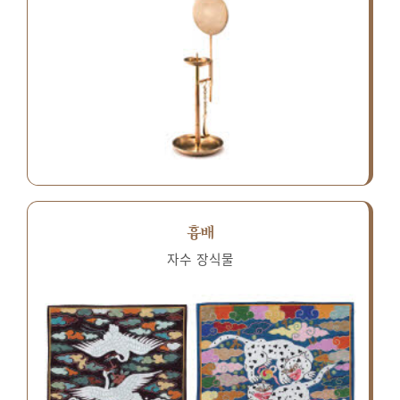
흉배
자수 장식물