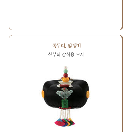
족두리, 앞댕기
신부의 장식용 모자