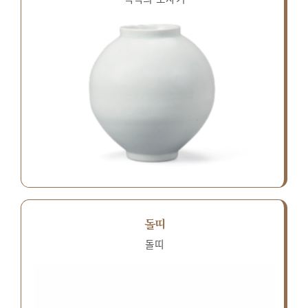
돌띠
돌띠