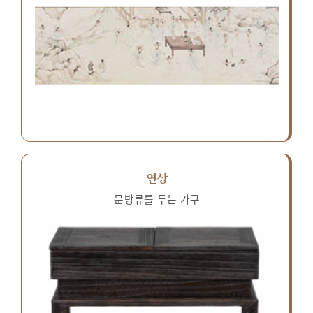
연상
문방류를 두는 가구