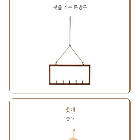
붓을 거는 문방구
촛대
촛대