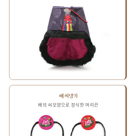
배씨댕기
배의 씨모양으로 장식한 머리끈