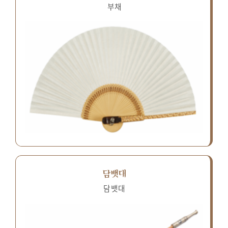
부채
담뱃대
담뱃대