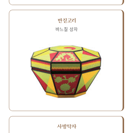
반짇고리
바느질 상자
사방탁자