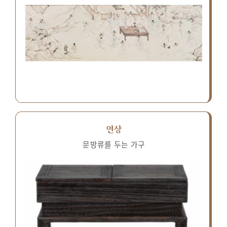
연상
문방류를 두는 가구