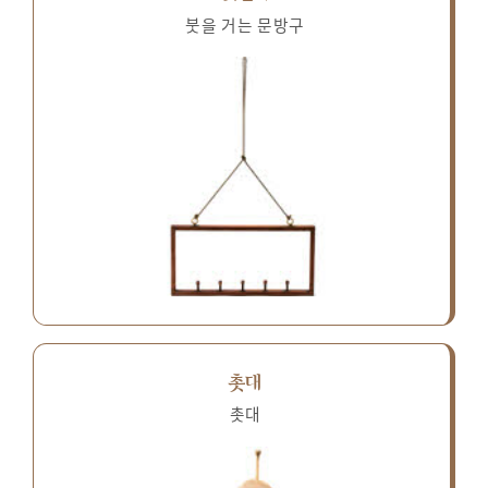
붓을 거는 문방구
촛대
촛대