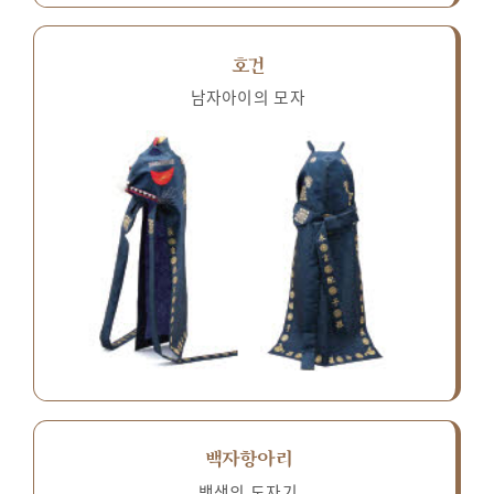
호건
남자아이의 모자
백자항아리
백색의 도자기