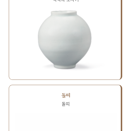
돌띠
돌띠