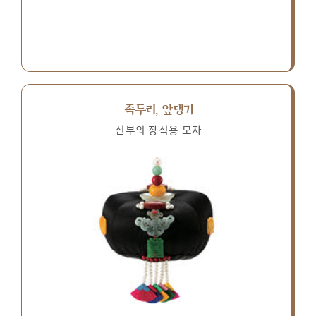
족두리, 앞댕기
신부의 장식용 모자