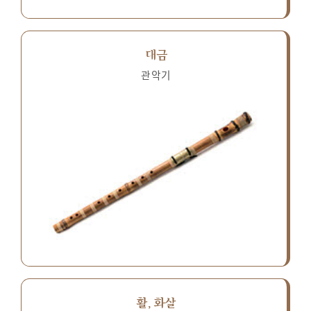
대금
관악기
활, 화살