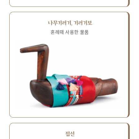
나무기러기, 기러기보
혼례때 사용한 물품
접선