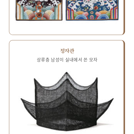
정자관
상류층 남성이 실내에서 쓴 모자