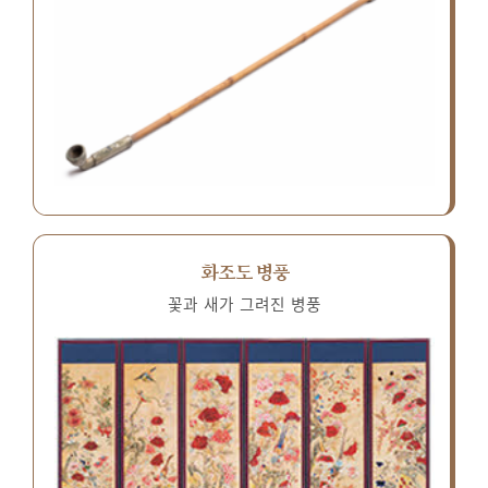
화조도 병풍
꽃과 새가 그려진 병풍