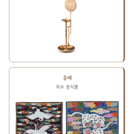
흉배
자수 장식물