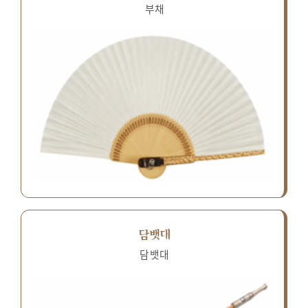
부채
담뱃대
담뱃대