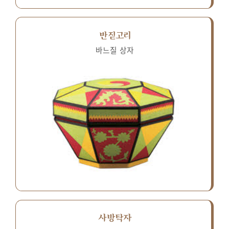
반짇고리
바느질 상자
사방탁자