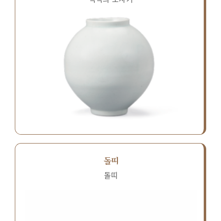
돌띠
돌띠