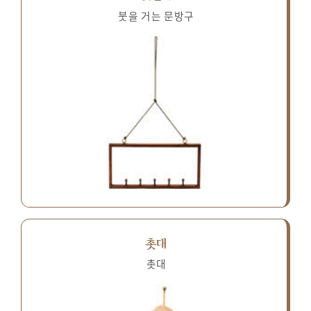
붓을 거는 문방구
촛대
촛대