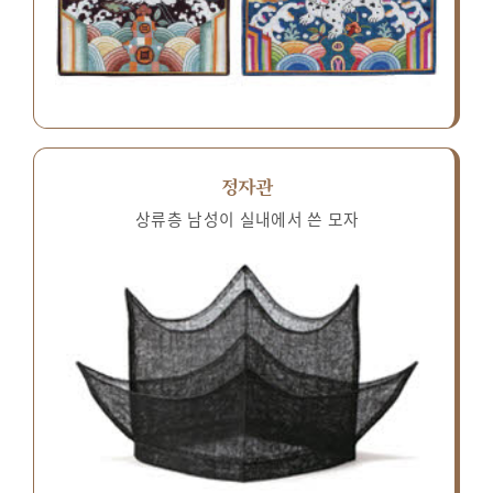
정자관
상류층 남성이 실내에서 쓴 모자