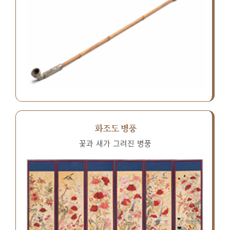
화조도 병풍
꽃과 새가 그려진 병풍