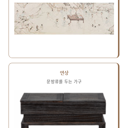
연상
문방류를 두는 가구