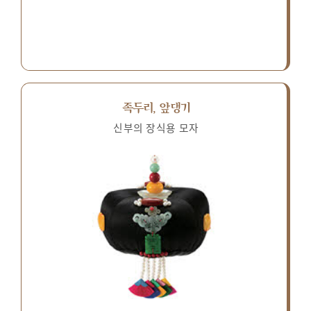
족두리, 앞댕기
신부의 장식용 모자