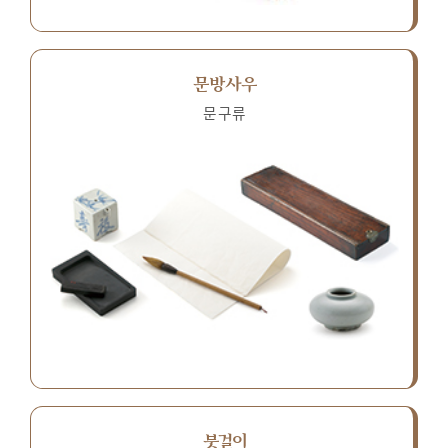
문방사우
문구류
붓걸이