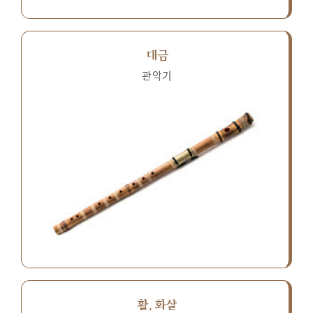
대금
관악기
활, 화살