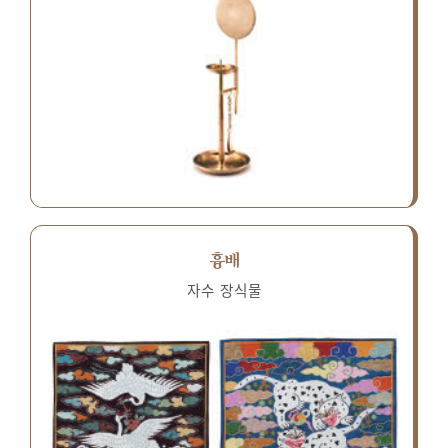
흉배
자수 장식물