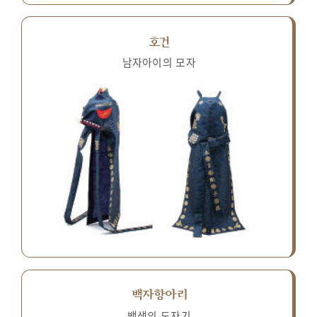
호건
남자아이의 모자
백자항아리
백색의 도자기