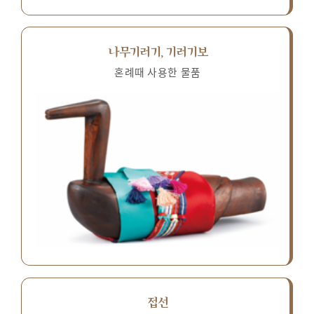
나무기러기, 기러기보
혼례때 사용한 물품
접선