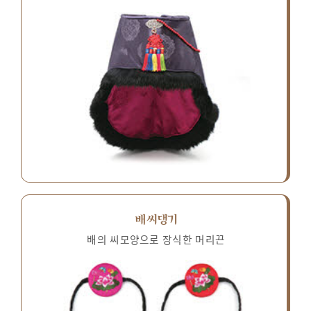
배씨댕기
배의 씨모양으로 장식한 머리끈