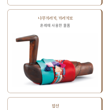
나무기러기, 기러기보
혼례때 사용한 물품
접선