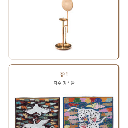
흉배
자수 장식물