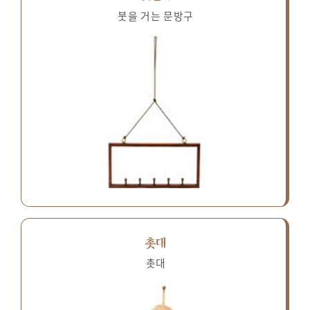
붓을 거는 문방구
촛대
촛대