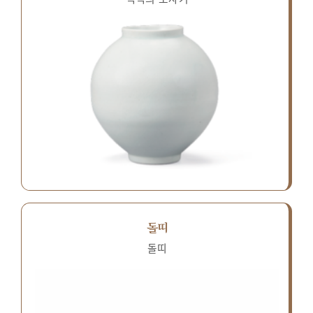
돌띠
돌띠