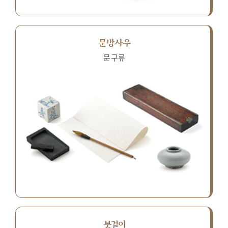
문방사우
문구류
붓걸이