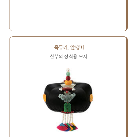
족두리, 앞댕기
신부의 장식용 모자