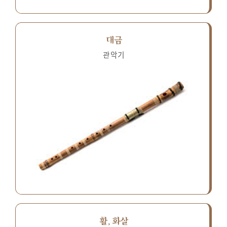
대금
관악기
활, 화살