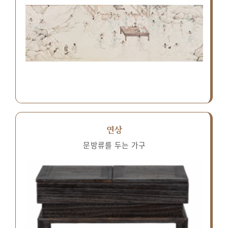
연상
문방류를 두는 가구