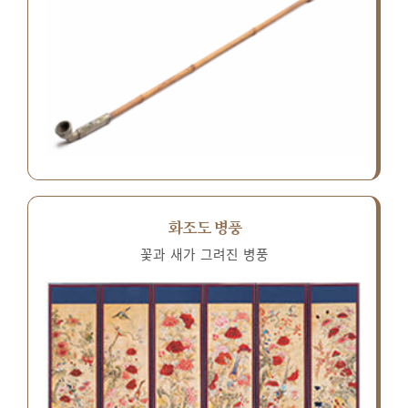
화조도 병풍
꽃과 새가 그려진 병풍