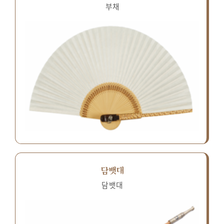
부채
담뱃대
담뱃대