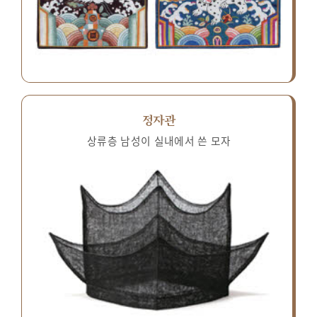
정자관
상류층 남성이 실내에서 쓴 모자