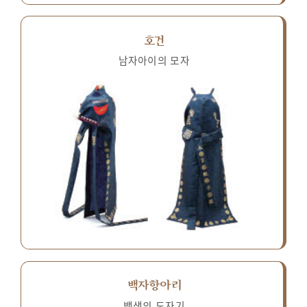
호건
남자아이의 모자
백자항아리
백색의 도자기