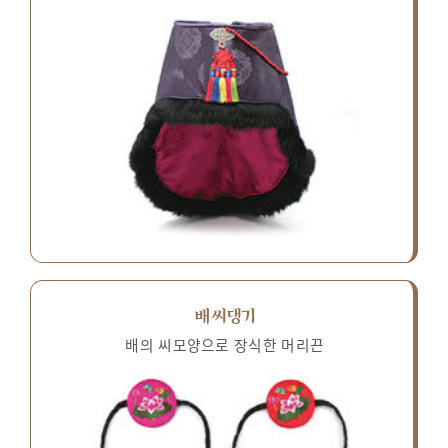
배씨댕기
배의 씨모양으로 장식한 머리끈