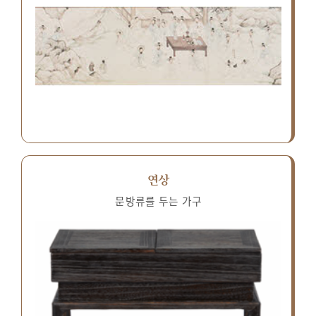
연상
문방류를 두는 가구