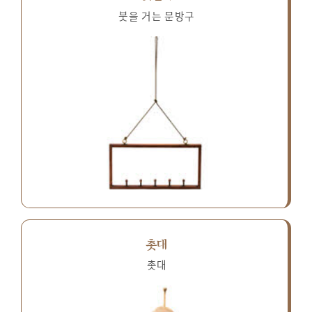
붓을 거는 문방구
촛대
촛대