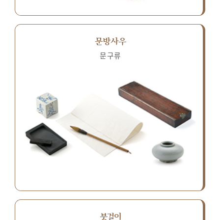
문방사우
문구류
붓걸이