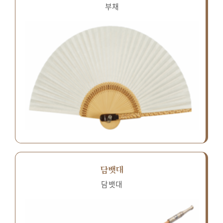
부채
담뱃대
담뱃대