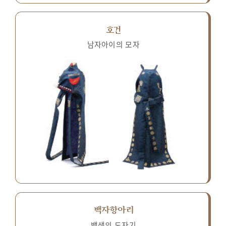
호건
남자아이의 모자
백자항아리
백색의 도자기