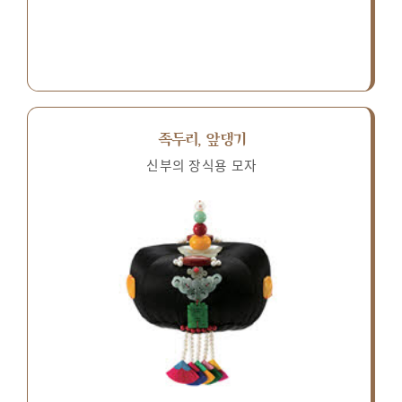
족두리, 앞댕기
신부의 장식용 모자