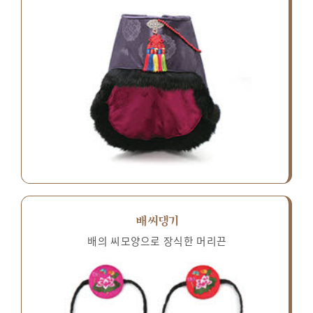
배씨댕기
배의 씨모양으로 장식한 머리끈