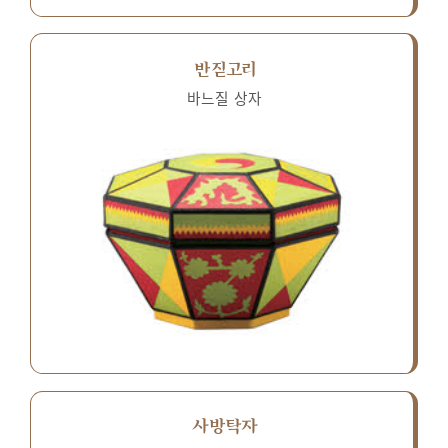
반짇고리
바느질 상자
사방탁자