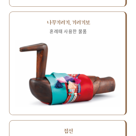
나무기러기, 기러기보
혼례때 사용한 물품
접선