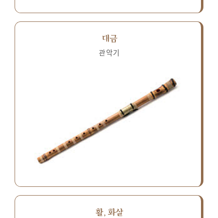
대금
관악기
활, 화살