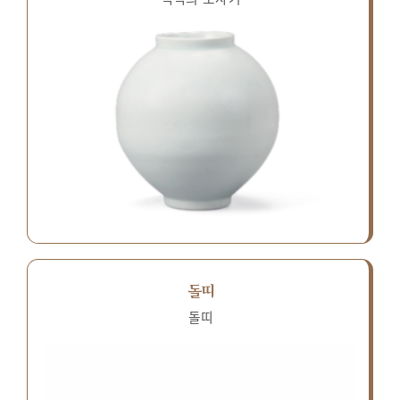
돌띠
돌띠