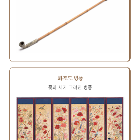
화조도 병풍
꽃과 새가 그려진 병풍