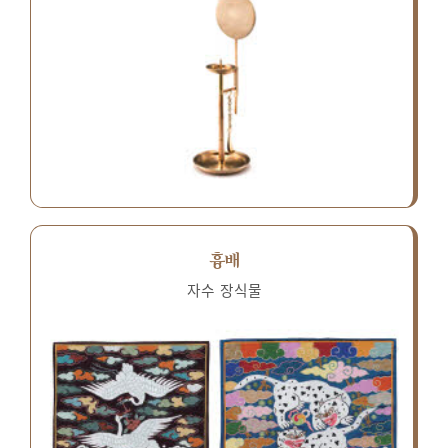
흉배
자수 장식물