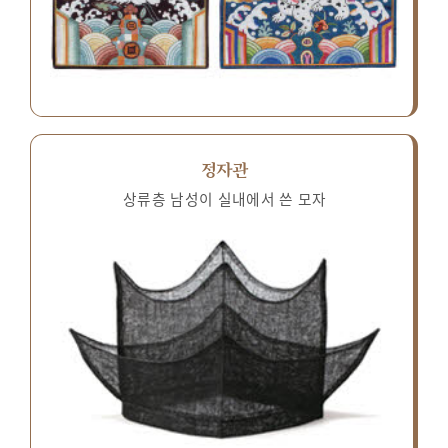
정자관
상류층 남성이 실내에서 쓴 모자