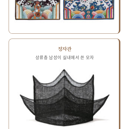
정자관
상류층 남성이 실내에서 쓴 모자