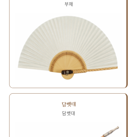
부채
담뱃대
담뱃대