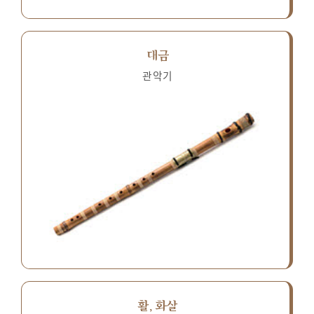
대금
관악기
활, 화살