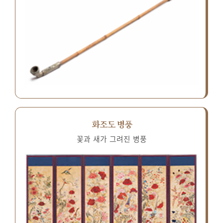
화조도 병풍
꽃과 새가 그려진 병풍