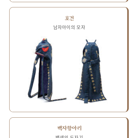
호건
남자아이의 모자
백자항아리
백색의 도자기