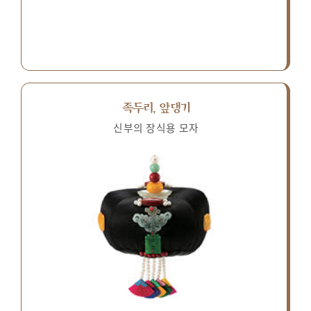
족두리, 앞댕기
신부의 장식용 모자