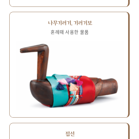
나무기러기, 기러기보
혼례때 사용한 물품
접선