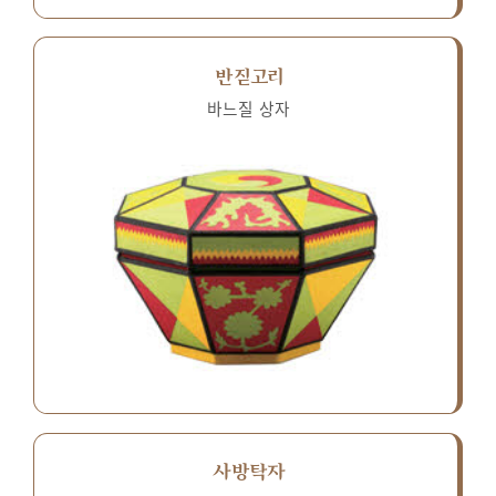
반짇고리
바느질 상자
사방탁자