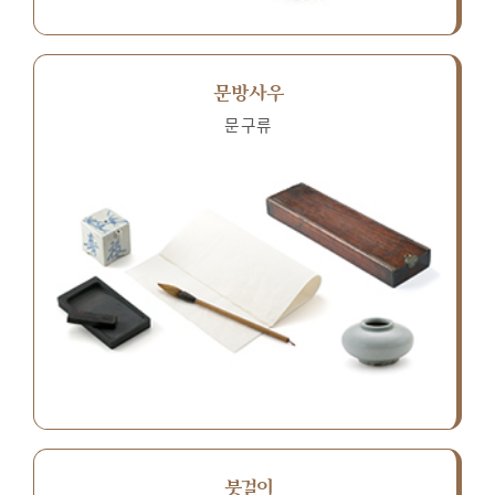
문방사우
문구류
붓걸이