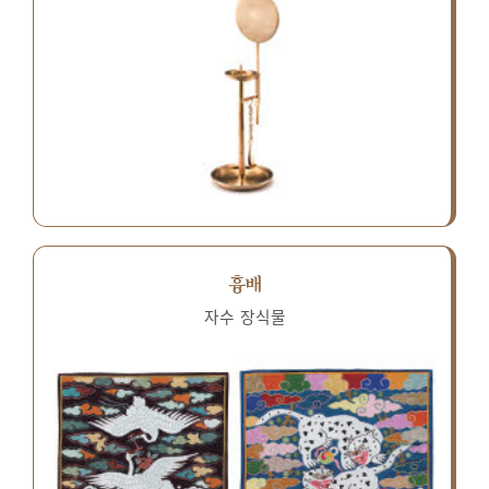
흉배
자수 장식물