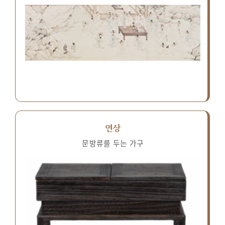
연상
문방류를 두는 가구