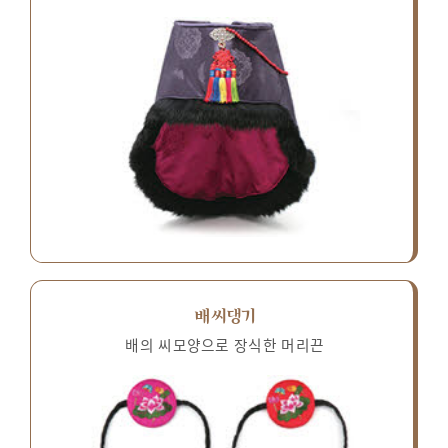
배씨댕기
배의 씨모양으로 장식한 머리끈