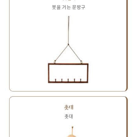
붓을 거는 문방구
촛대
촛대