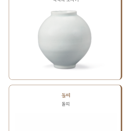
돌띠
돌띠