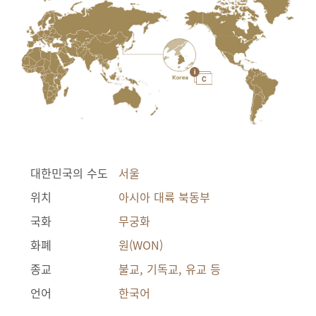
대한민국의 수도
서울
위치
아시아 대륙 북동부
국화
무궁화
화폐
원(WON)
종교
불교, 기독교, 유교 등
언어
한국어