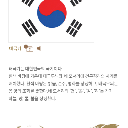
태극기
태극기는 대한민국의 국기이다.
흰색 바탕에 가운데 태극무늬와 네 모서리에 건곤감리의 사괘를
배치했다. 흰색 바탕은 밝음, 순수, 평화를 상징하고, 태극무늬는
음·양의 조화를 뜻한다.네 모서리의 ‘건’, ‘곤’, ‘감’, ‘리’는 각기
하늘, 땅, 물, 불을 상징한다.