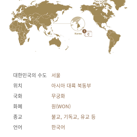
대한민국의 수도
서울
위치
아시아 대륙 북동부
국화
무궁화
화폐
원(WON)
종교
불교, 기독교, 유교 등
언어
한국어