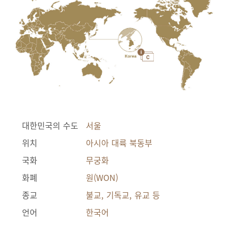
대한민국의 수도
서울
위치
아시아 대륙 북동부
국화
무궁화
화폐
원(WON)
종교
불교, 기독교, 유교 등
언어
한국어