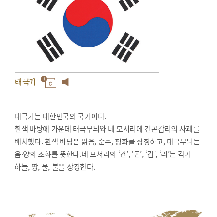
태극기
태극기는 대한민국의 국기이다.
흰색 바탕에 가운데 태극무늬와 네 모서리에 건곤감리의 사괘를
배치했다. 흰색 바탕은 밝음, 순수, 평화를 상징하고, 태극무늬는
음·양의 조화를 뜻한다.네 모서리의 ‘건’, ‘곤’, ‘감’, ‘리’는 각기
하늘, 땅, 물, 불을 상징한다.