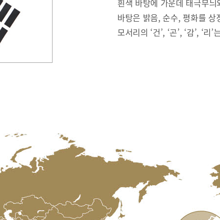
흰색 바탕에 가운데 태극무늬와
바탕은 밝음, 순수, 평화를 상
모서리의 ‘건’, ‘곤’, ‘감’, ‘