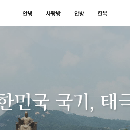
안녕
사랑방
안방
한복
한민국 국기, 태