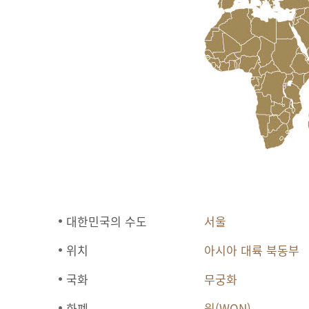
대한민국의 수도
서울
위치
아시아 대륙 북동부
국화
무궁화
화폐
원(WON)