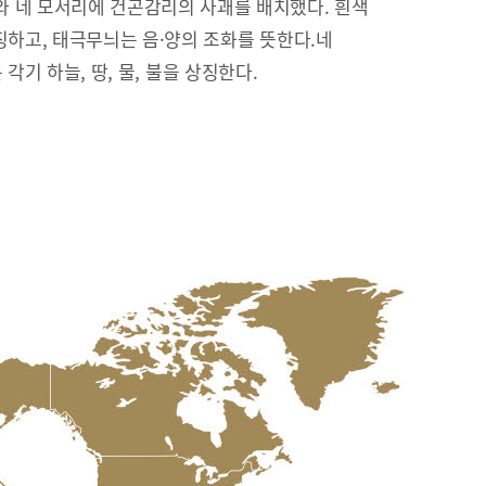
 네 모서리에 건곤감리의 사괘를 배치했다. 흰색
징하고, 태극무늬는 음·양의 조화를 뜻한다.네
리’는 각기 하늘, 땅, 물, 불을 상징한다.