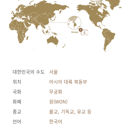
대한민국의 수도
서울
위치
아시아 대륙 북동부
국화
무궁화
화폐
원(WON)
종교
불교, 기독교, 유교 등
언어
한국어