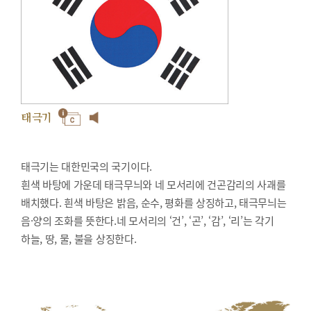
태극기
태극기는 대한민국의 국기이다.
흰색 바탕에 가운데 태극무늬와 네 모서리에 건곤감리의 사괘를
배치했다. 흰색 바탕은 밝음, 순수, 평화를 상징하고, 태극무늬는
음·양의 조화를 뜻한다.네 모서리의 ‘건’, ‘곤’, ‘감’, ‘리’는 각기
하늘, 땅, 물, 불을 상징한다.