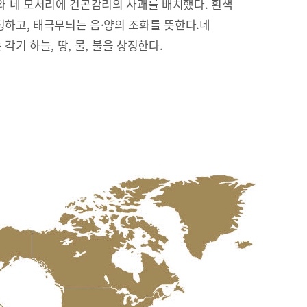
 네 모서리에 건곤감리의 사괘를 배치했다. 흰색
징하고, 태극무늬는 음·양의 조화를 뜻한다.네
리’는 각기 하늘, 땅, 물, 불을 상징한다.