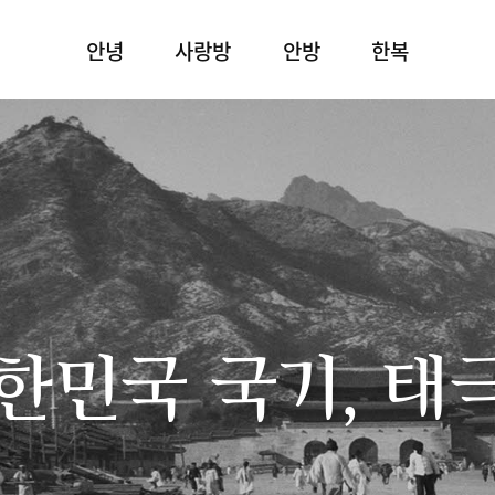
안녕
사랑방
안방
한복
한민국 국기, 태