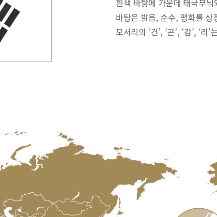
흰색 바탕에 가운데 태극무늬와
바탕은 밝음, 순수, 평화를 상
모서리의 ‘건’, ‘곤’, ‘감’, ‘