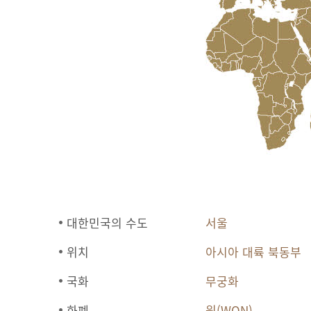
대한민국의 수도
서울
위치
아시아 대륙 북동부
국화
무궁화
화폐
원(WON)