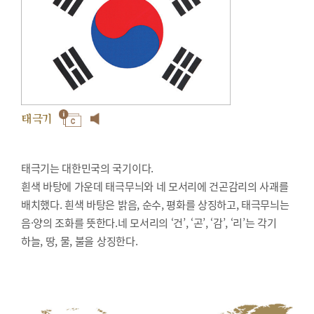
태극기
태극기는 대한민국의 국기이다.
흰색 바탕에 가운데 태극무늬와 네 모서리에 건곤감리의 사괘를
배치했다. 흰색 바탕은 밝음, 순수, 평화를 상징하고, 태극무늬는
음·양의 조화를 뜻한다.네 모서리의 ‘건’, ‘곤’, ‘감’, ‘리’는 각기
하늘, 땅, 물, 불을 상징한다.