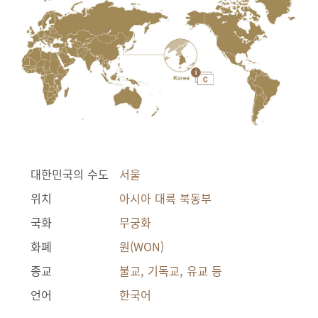
대한민국의 수도
서울
위치
아시아 대륙 북동부
국화
무궁화
화폐
원(WON)
종교
불교, 기독교, 유교 등
언어
한국어