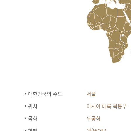
대한민국의 수도
서울
위치
아시아 대륙 북동부
국화
무궁화
화폐
원(WON)