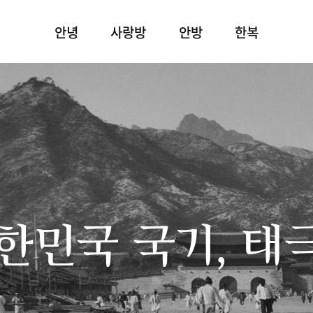
안녕
사랑방
안방
한복
한민국 국기, 태