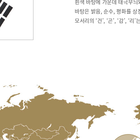
흰색 바탕에 가운데 태극무늬와
바탕은 밝음, 순수, 평화를 상
모서리의 ‘건’, ‘곤’, ‘감’, ‘