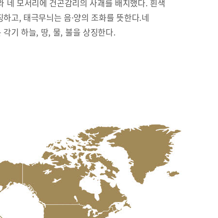
 네 모서리에 건곤감리의 사괘를 배치했다. 흰색
징하고, 태극무늬는 음·양의 조화를 뜻한다.네
리’는 각기 하늘, 땅, 물, 불을 상징한다.