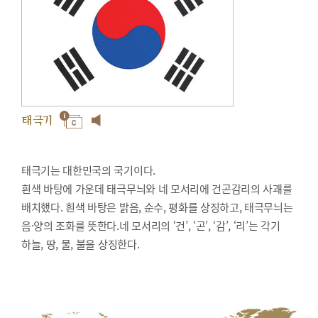
태극기
태극기는 대한민국의 국기이다.
흰색 바탕에 가운데 태극무늬와 네 모서리에 건곤감리의 사괘를
배치했다. 흰색 바탕은 밝음, 순수, 평화를 상징하고, 태극무늬는
음·양의 조화를 뜻한다.네 모서리의 ‘건’, ‘곤’, ‘감’, ‘리’는 각기
하늘, 땅, 물, 불을 상징한다.