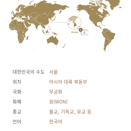
대한민국의 수도
서울
위치
아시아 대륙 북동부
국화
무궁화
화폐
원(WON)
종교
불교, 기독교, 유교 등
언어
한국어