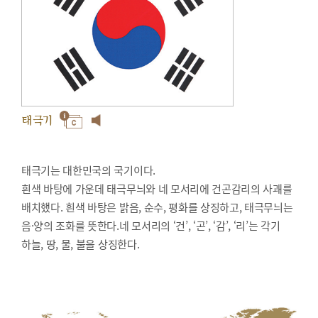
태극기
태극기는 대한민국의 국기이다.
흰색 바탕에 가운데 태극무늬와 네 모서리에 건곤감리의 사괘를
배치했다. 흰색 바탕은 밝음, 순수, 평화를 상징하고, 태극무늬는
음·양의 조화를 뜻한다.네 모서리의 ‘건’, ‘곤’, ‘감’, ‘리’는 각기
하늘, 땅, 물, 불을 상징한다.