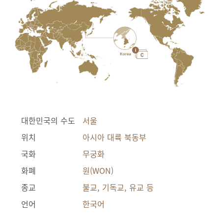
대한민국의 수도
서울
위치
아시아 대륙 북동부
국화
무궁화
화폐
원(WON)
종교
불교, 기독교, 유교 등
언어
한국어