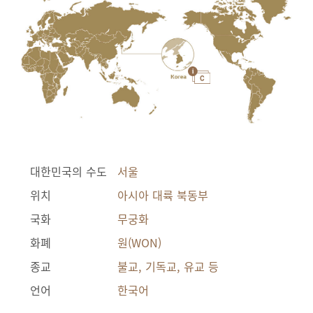
대한민국의 수도
서울
위치
아시아 대륙 북동부
국화
무궁화
화폐
원(WON)
종교
불교, 기독교, 유교 등
언어
한국어