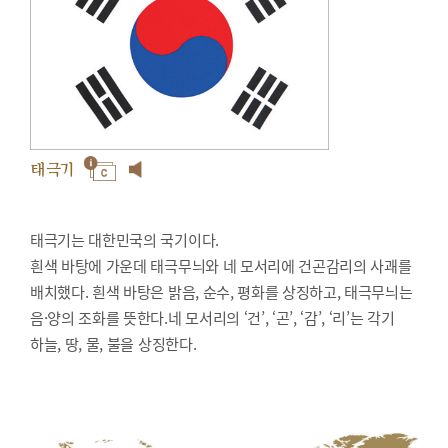
태극기
태극기는 대한민국의 국기이다.
흰색 바탕에 가운데 태극무늬와 네 모서리에 건곤감리의 사괘를
배치했다. 흰색 바탕은 밝음, 순수, 평화를 상징하고, 태극무늬는
음·양의 조화를 뜻한다.네 모서리의 ‘건’, ‘곤’, ‘감’, ‘리’는 각기
하늘, 땅, 물, 불을 상징한다.