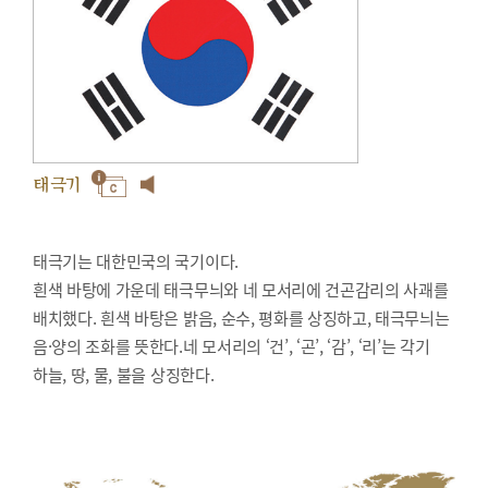
태극기
태극기는 대한민국의 국기이다.
흰색 바탕에 가운데 태극무늬와 네 모서리에 건곤감리의 사괘를
배치했다. 흰색 바탕은 밝음, 순수, 평화를 상징하고, 태극무늬는
음·양의 조화를 뜻한다.네 모서리의 ‘건’, ‘곤’, ‘감’, ‘리’는 각기
하늘, 땅, 물, 불을 상징한다.