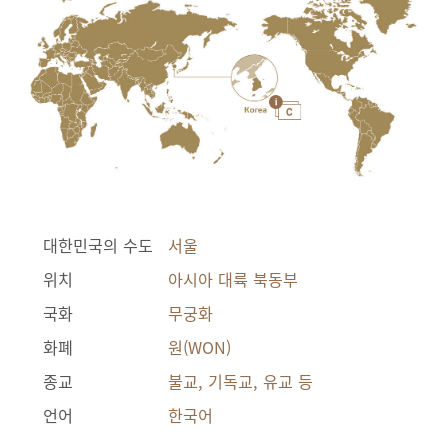
대한민국의 수도
서울
위치
아시아 대륙 북동부
국화
무궁화
화폐
원(WON)
종교
불교, 기독교, 유교 등
언어
한국어