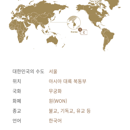
대한민국의 수도
서울
위치
아시아 대륙 북동부
국화
무궁화
화폐
원(WON)
종교
불교, 기독교, 유교 등
언어
한국어