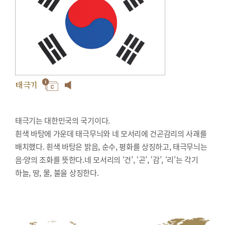
태극기
태극기는 대한민국의 국기이다.
흰색 바탕에 가운데 태극무늬와 네 모서리에 건곤감리의 사괘를
배치했다. 흰색 바탕은 밝음, 순수, 평화를 상징하고, 태극무늬는
음·양의 조화를 뜻한다.네 모서리의 ‘건’, ‘곤’, ‘감’, ‘리’는 각기
하늘, 땅, 물, 불을 상징한다.