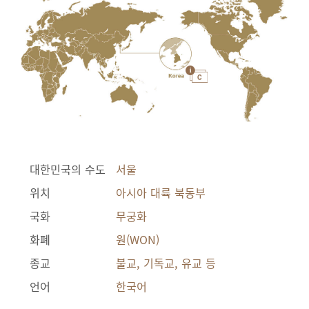
대한민국의 수도
서울
위치
아시아 대륙 북동부
국화
무궁화
화폐
원(WON)
종교
불교, 기독교, 유교 등
언어
한국어