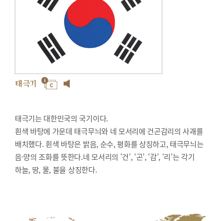
태극기
태극기는 대한민국의 국기이다.
흰색 바탕에 가운데 태극무늬와 네 모서리에 건곤감리의 사괘를
배치했다. 흰색 바탕은 밝음, 순수, 평화를 상징하고, 태극무늬는
음·양의 조화를 뜻한다.네 모서리의 ‘건’, ‘곤’, ‘감’, ‘리’는 각기
하늘, 땅, 물, 불을 상징한다.