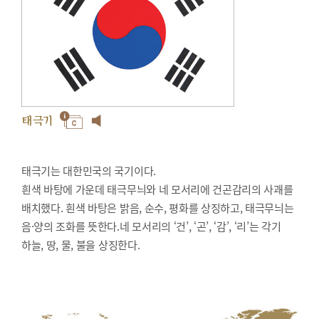
태극기
태극기는 대한민국의 국기이다.
흰색 바탕에 가운데 태극무늬와 네 모서리에 건곤감리의 사괘를
배치했다. 흰색 바탕은 밝음, 순수, 평화를 상징하고, 태극무늬는
음·양의 조화를 뜻한다.네 모서리의 ‘건’, ‘곤’, ‘감’, ‘리’는 각기
하늘, 땅, 물, 불을 상징한다.