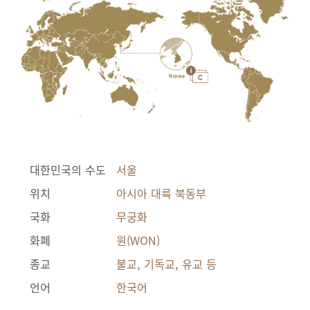
대한민국의 수도
서울
위치
아시아 대륙 북동부
국화
무궁화
화폐
원(WON)
종교
불교, 기독교, 유교 등
언어
한국어