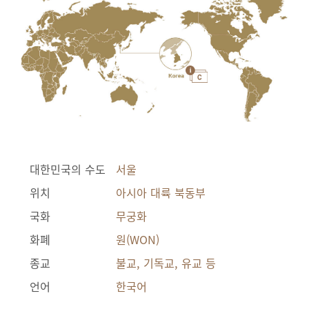
대한민국의 수도
서울
위치
아시아 대륙 북동부
국화
무궁화
화폐
원(WON)
종교
불교, 기독교, 유교 등
언어
한국어