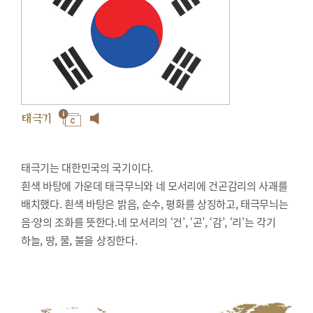
태극기
태극기는 대한민국의 국기이다.
흰색 바탕에 가운데 태극무늬와 네 모서리에 건곤감리의 사괘를
배치했다. 흰색 바탕은 밝음, 순수, 평화를 상징하고, 태극무늬는
음·양의 조화를 뜻한다.네 모서리의 ‘건’, ‘곤’, ‘감’, ‘리’는 각기
하늘, 땅, 물, 불을 상징한다.