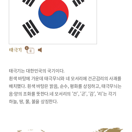
태극기
태극기는 대한민국의 국기이다.
흰색 바탕에 가운데 태극무늬와 네 모서리에 건곤감리의 사괘를
배치했다. 흰색 바탕은 밝음, 순수, 평화를 상징하고, 태극무늬는
음·양의 조화를 뜻한다.네 모서리의 ‘건’, ‘곤’, ‘감’, ‘리’는 각기
하늘, 땅, 물, 불을 상징한다.