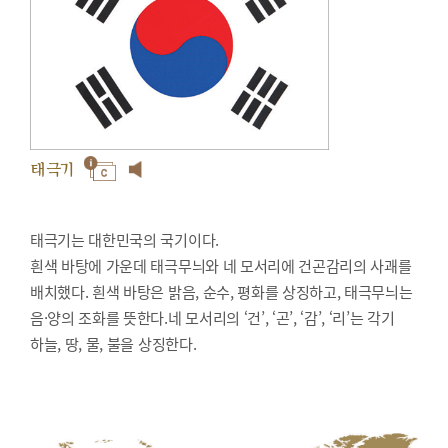
태극기
태극기는 대한민국의 국기이다.
흰색 바탕에 가운데 태극무늬와 네 모서리에 건곤감리의 사괘를
배치했다. 흰색 바탕은 밝음, 순수, 평화를 상징하고, 태극무늬는
음·양의 조화를 뜻한다.네 모서리의 ‘건’, ‘곤’, ‘감’, ‘리’는 각기
하늘, 땅, 물, 불을 상징한다.