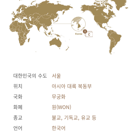
대한민국의 수도
서울
위치
아시아 대륙 북동부
국화
무궁화
화폐
원(WON)
종교
불교, 기독교, 유교 등
언어
한국어