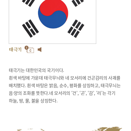
태극기
태극기는 대한민국의 국기이다.
흰색 바탕에 가운데 태극무늬와 네 모서리에 건곤감리의 사괘를
배치했다. 흰색 바탕은 밝음, 순수, 평화를 상징하고, 태극무늬는
음·양의 조화를 뜻한다.네 모서리의 ‘건’, ‘곤’, ‘감’, ‘리’는 각기
하늘, 땅, 물, 불을 상징한다.