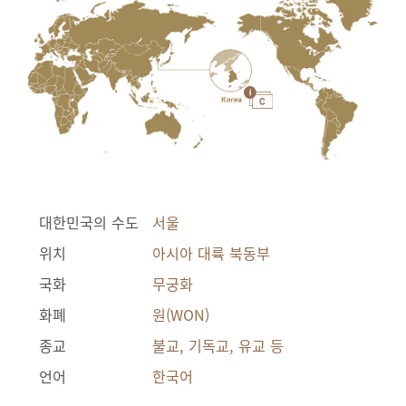
대한민국의 수도
서울
위치
아시아 대륙 북동부
국화
무궁화
화폐
원(WON)
종교
불교, 기독교, 유교 등
언어
한국어